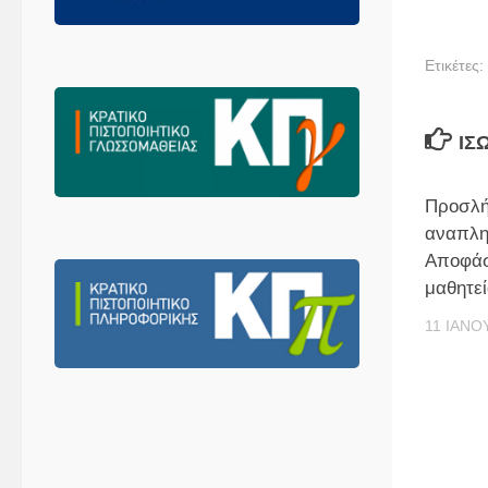
Ετικέτες:
ΊΣ
Προσλή
αναπλη
Αποφάσ
μαθητεί
11 ΙΑΝΟ