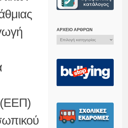
άθμιας
Αγωγή
ΑΡΧΕΊΟ ΆΡΘΡΩΝ
Αρχείο
Άρθρων
ά
 (ΕΕΠ)
σωπικού