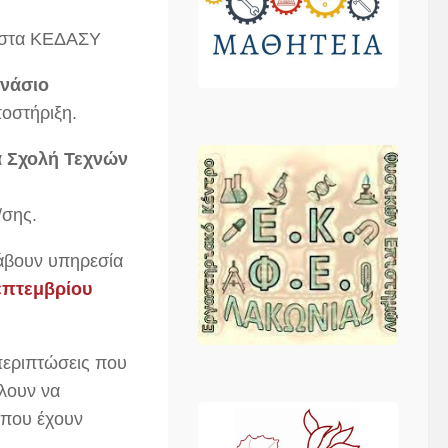
) στα ΚΕΔΑΣΥ
μνάσιο
οστήριξη.
α Σχολή Τεχνών
/σης.
άβουν υπηρεσία
επτεμβρίου
 περιπτώσεις που
ίλουν να
που έχουν