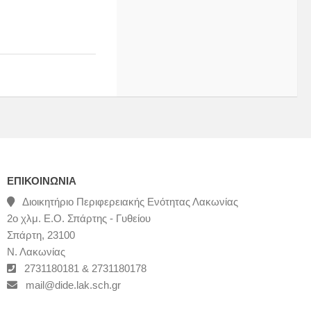
ΕΠΙΚΟΙΝΩΝΊΑ
Διοικητήριο Περιφερειακής Ενότητας Λακωνίας
2ο χλμ. Ε.Ο. Σπάρτης - Γυθείου
Σπάρτη, 23100
Ν. Λακωνίας
2731180181 & 2731180178
mail@dide.lak.sch.gr