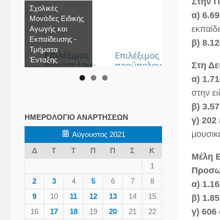
Στην 
Σχολικές
α) 6.6
Μονάδες Ειδικής
εκπαίδ
Αγωγής και
Εκπαίδευσης -
β) 8.1
Τμήματα
Ένταξης
Στη Δε
α) 1.7
στην ε
β) 3.5
ΗΜΕΡΟΛΌΓΙΟ ΑΝΑΡΤΉΣΕΩΝ
γ) 202
μουσικ
Αύγουστος 2021
Δ
Τ
Τ
Π
Π
Σ
Κ
Μέλη Ε
1
Προσω
2
3
4
5
6
7
8
α) 1.1
9
10
11
12
13
14
15
β) 1.8
γ) 606
16
17
18
19
20
21
22