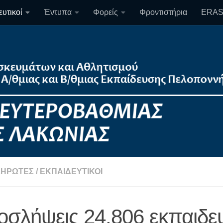
υτικοί
Έντυπα
Φορείς
Φροντιστήρια
ERA
ΗΡΩΤΈΣ
/
ΕΚΠΑΙΔΕΥΤΙΚΟΊ
οσλήψεις 24.806 εκπαιδε