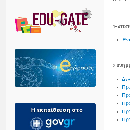
Έντυπα
Έν
Συνημμ
Δελ
Προ
Προ
Προ
Προ
Πρ