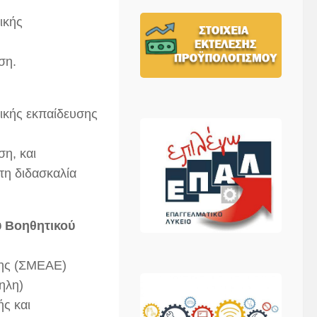
ικής
ση.
νικής εκπαίδευσης
ση, και
τη διδασκαλία
ύ Βοηθητικού
σης (ΣΜΕΑΕ)
ηλη)
ής και