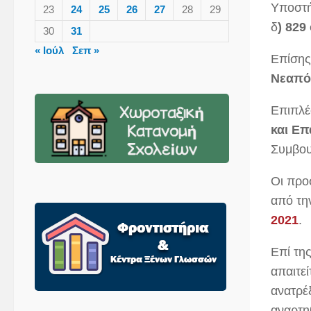
Υποστή
23
24
25
26
27
28
29
δ
) 829
30
31
« Ιούλ
Σεπ »
Επίσης
Νεαπό
Επιπλέ
και Ε
Συμβου
Οι προ
από τ
2021
.
Επί τη
απαιτε
ανατρέ
αναρτηθ