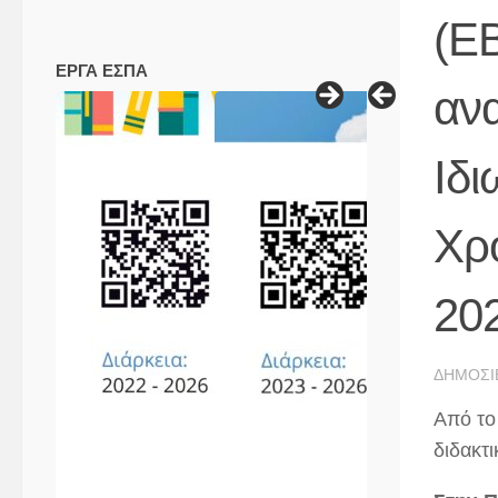
(Ε
ΕΡΓΑ ΕΣΠΑ
αν
Ιδι
Χρό
20
ΔΗΜΟΣΙ
Από το
διδακτ