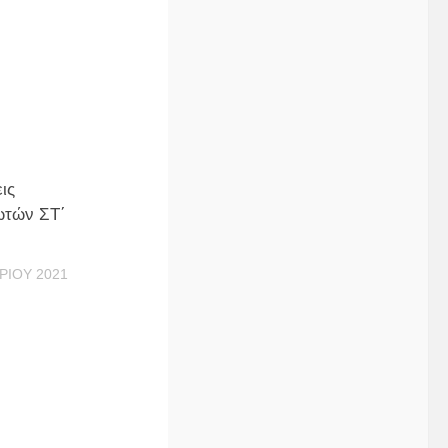
ις
τών ΣΤ΄
ΡΊΟΥ 2021