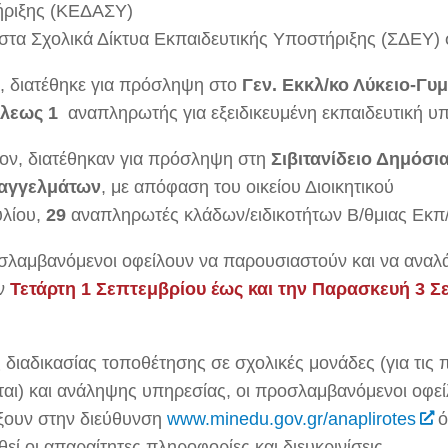
ριξης (ΚΕΔΑΣΥ)
στα Σχολικά Δίκτυα Εκπαιδευτικής Υποστήριξης (ΣΔΕΥ
, διατέθηκε για πρόσληψη στο
Γεν. Εκκλ/κο Λύκειο-Γυ
λεως 1
αναπληρωτής για εξειδικευμένη εκπαιδευτική υπ
ον, διατέθηκαν για πρόσληψη στη
Σιβιτανίδειο Δημόσι
παγγελμάτων
, με απόφαση του οικείου Διοικητικού
λίου,
29
αναπληρωτές κλάδων/ειδικοτήτων Β/θμιας Εκπ
σλαμβανόμενοι οφείλουν να παρουσιαστούν και να αναλ
ην
Τετάρτη 1 Σεπτεμβρίου έως και την Παρασκευή 3 Σ
ς διαδικασίας τοποθέτησης σε σχολικές μονάδες (για τις
ίται) και ανάληψης υπηρεσίας, οι προσλαμβανόμενοι οφε
ξουν στην διεύθυνση
www.minedu.gov.gr/anaplirotes
ό
εί οι απαραίτητες πληροφορίες και διευκρινίσεις.