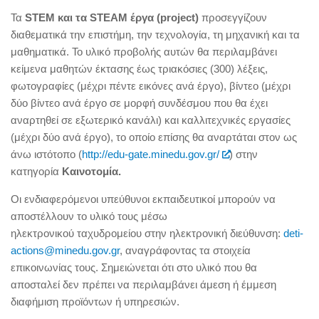
Τα
STEM και τα STEAM έργα (project)
προσεγγίζουν
διαθεματικά την επιστήμη, την τεχνολογία, τη μηχανική και τα
μαθηματικά. Το υλικό προβολής αυτών θα περιλαμβάνει
κείμενα μαθητών έκτασης έως τριακόσιες (300) λέξεις,
φωτογραφίες (μέχρι πέντε εικόνες ανά έργο), βίντεο (μέχρι
δύο βίντεο ανά έργο σε μορφή συνδέσμου που θα έχει
αναρτηθεί σε εξωτερικό κανάλι) και καλλιτεχνικές εργασίες
(μέχρι δύο ανά έργο), το οποίο επίσης θα αναρτάται στον ως
άνω ιστότοπο (
http://edu-gate.minedu.gov.gr/
) στην
κατηγορία
Καινοτομία.
Οι ενδιαφερόμενοι υπεύθυνοι εκπαιδευτικοί μπορούν να
αποστέλλουν το υλικό τους μέσω
ηλεκτρονικού ταχυδρομείου στην ηλεκτρονική διεύθυνση:
deti-
actions@minedu.gov.gr
, αναγράφοντας τα στοιχεία
επικοινωνίας τους. Σημειώνεται ότι στο υλικό που θα
αποσταλεί δεν πρέπει να περιλαμβάνει άμεση ή έμμεση
διαφήμιση προϊόντων ή υπηρεσιών.