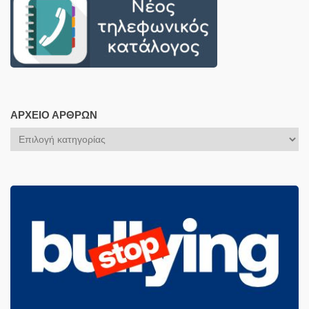
ΑΡΧΕΊΟ ΆΡΘΡΩΝ
Αρχείο
Άρθρων