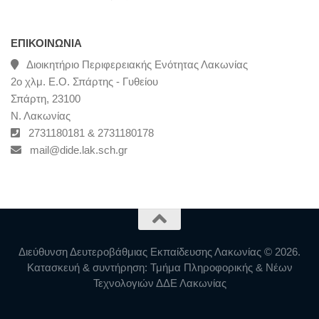
ΕΠΙΚΟΙΝΩΝΊΑ
Διοικητήριο Περιφερειακής Ενότητας Λακωνίας
2ο χλμ. Ε.Ο. Σπάρτης - Γυθείου
Σπάρτη, 23100
Ν. Λακωνίας
2731180181 & 2731180178
mail@dide.lak.sch.gr
Διεύθυνση Δευτεροβάθμιας Εκπαίδευσης Λακωνίας © 2026.
Κατασκευή & συντήρηση: Τμήμα Πληροφορικής & Νέων
Τεχνολογιών ΔΔΕ Λακωνίας