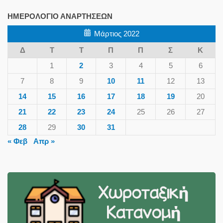
ΗΜΕΡΟΛΌΓΙΟ ΑΝΑΡΤΉΣΕΩΝ
Μάρτιος 2022
Δ
Τ
Τ
Π
Π
Σ
Κ
1
2
3
4
5
6
7
8
9
10
11
12
13
14
15
16
17
18
19
20
21
22
23
24
25
26
27
28
29
30
31
« Φεβ
Απρ »