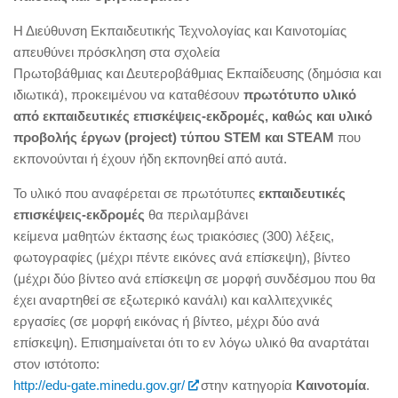
Η Διεύθυνση Εκπαιδευτικής Τεχνολογίας και Καινοτομίας
απευθύνει πρόσκληση στα σχολεία
Πρωτοβάθμιας και Δευτεροβάθμιας Εκπαίδευσης (δημόσια και
ιδιωτικά), προκειμένου να καταθέσουν
πρωτότυπο υλικό
από εκπαιδευτικές επισκέψεις-εκδρομές, καθώς και υλικό
προβολής έργων (project) τύπου STEM και STEAM
που
εκπονούνται ή έχουν ήδη εκπονηθεί από αυτά.
Το υλικό που αναφέρεται σε πρωτότυπες
εκπαιδευτικές
επισκέψεις-εκδρομές
θα περιλαμβάνει
κείμενα μαθητών έκτασης έως τριακόσιες (300) λέξεις,
φωτογραφίες (μέχρι πέντε εικόνες ανά επίσκεψη), βίντεο
(μέχρι δύο βίντεο ανά επίσκεψη σε μορφή συνδέσμου που θα
έχει αναρτηθεί σε εξωτερικό κανάλι) και καλλιτεχνικές
εργασίες (σε μορφή εικόνας ή βίντεο, μέχρι δύο ανά
επίσκεψη). Επισημαίνεται ότι το εν λόγω υλικό θα αναρτάται
στον ιστότοπο:
http://edu-gate.minedu.gov.gr/
στην κατηγορία
Καινοτομία
.