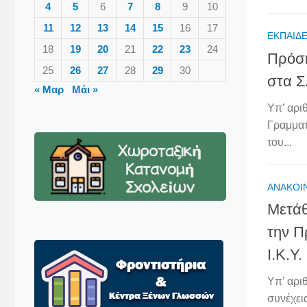
4
5
6
7
8
9
10
11
12
13
14
15
16
17
ΕΚΠΑΙΔΕ
18
19
20
21
22
23
24
Πρόσκ
25
26
27
28
29
30
στα Σ
« Μαρ
Μάι »
Υπ’ αρι
Γραμματ
του...
ΑΝΑΚΟΙ
Μετάθ
την Π
Ι.Κ.Υ.
Υπ’ αρι
συνέχει