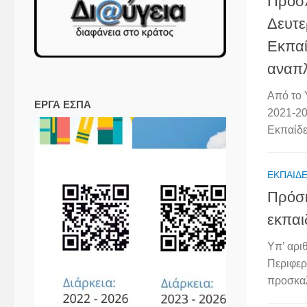
Προσλ
Δευτε
Εκπαί
αναπ
Από το 
ΕΡΓΑ ΕΣΠΑ
2021-20
Εκπαίδε
ΕΚΠΑΙΔΕ
Πρόσκ
εκπαι
Υπ’ αρ
Περιφερ
προσκαλ