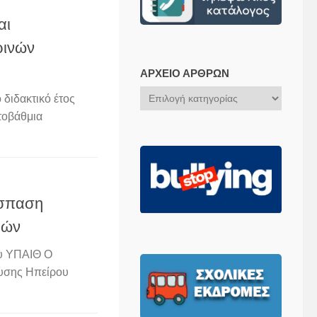
αι
ρινών
ΑΡΧΕΊΟ ΆΡΘΡΩΝ
Αρχείο
 διδακτικό έτος
Άρθρων
τοβάθμια
όσπαση
μών
υ ΥΠΑΙΘ Ο
ευσης Ηπείρου