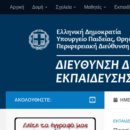
Αρχική
Δομή
Σχολεία
Μαθητές
Εκπαιδε
Skip to content
ΑΚΟΛΟΥΘΉΣΤΕ:
ΗΜΕ
ΕΚΠΑΙΔΕ