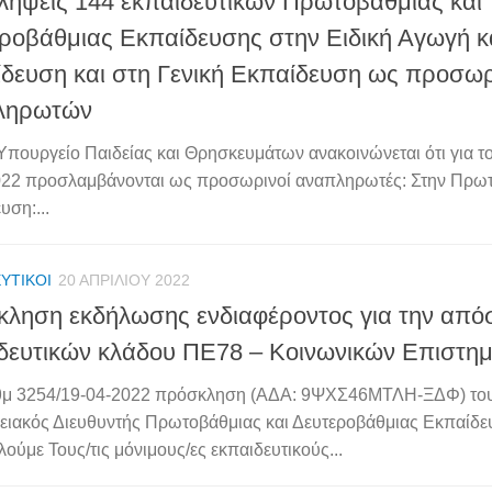
ήψεις 144 εκπαιδευτικών Πρωτοβάθμιας και
ροβάθμιας Εκπαίδευσης στην Ειδική Αγωγή κ
δευση και στη Γενική Εκπαίδευση ως προσω
ληρωτών
Υπουργείο Παιδείας και Θρησκευμάτων ανακοινώνεται ότι για το
22 προσλαμβάνονται ως προσωρινοί αναπληρωτές: Στην Πρω
υση:...
ΥΤΙΚΟΊ
20 ΑΠΡΙΛΊΟΥ 2022
ληση εκδήλωσης ενδιαφέροντος για την απ
δευτικών κλάδου ΠΕ78 – Κοινωνικών Επιστη
ιθμ 3254/19-04-2022 πρόσκληση (ΑΔΑ: 9ΨΧΣ46ΜΤΛΗ-ΞΔΦ) το
ειακός Διευθυντής Πρωτοβάθμιας και Δευτεροβάθμιας Εκπαίδ
ούμε Τους/τις μόνιμους/ες εκπαιδευτικούς...