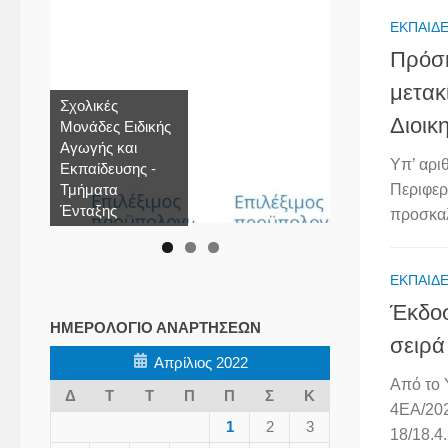
ΕΚΠΑΙΔΕ
Πρόσκ
μετακ
Σχολικές
Διοικ
Μονάδες Ειδικής
Αγωγής και
Υπ’ αρ
Εκπαίδευσης -
Τμήματα
Περιφερ
Ένταξης
προσκαλ
ΕΚΠΑΙΔΕ
Έκδοσ
ΗΜΕΡΟΛΌΓΙΟ ΑΝΑΡΤΉΣΕΩΝ
σειρά
Απρίλιος 2022
Από το 
Δ
Τ
Τ
Π
Π
Σ
Κ
4ΕΑ/202
1
2
3
18/18.4