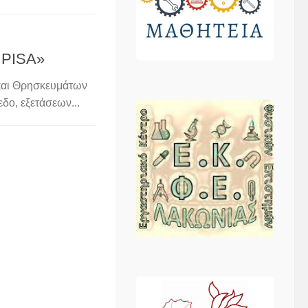
 PISA»
 και Θρησκευμάτων
δο, εξετάσεων...