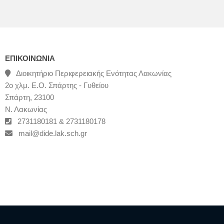
ΕΠΙΚΟΙΝΩΝΊΑ
Διοικητήριο Περιφερειακής Ενότητας Λακωνίας
2ο χλμ. Ε.Ο. Σπάρτης - Γυθείου
Σπάρτη, 23100
Ν. Λακωνίας
2731180181 & 2731180178
mail@dide.lak.sch.gr