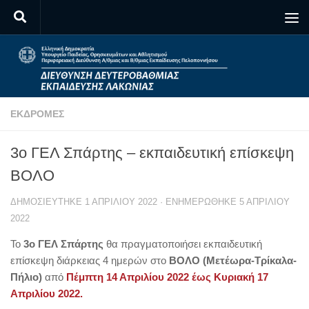
Skip to content
ΕΚΔΡΟΜΈΣ
3o ΓΕΛ Σπάρτης – εκπαιδευτική επίσκεψη
ΒΟΛΟ
ΔΗΜΟΣΙΕΎΤΗΚΕ
1 ΑΠΡΙΛΊΟΥ 2022
· ΕΝΗΜΕΡΏΘΗΚΕ
5 ΑΠΡΙΛΊΟΥ
2022
Το
3ο ΓΕΛ Σπάρτης
θα πραγματοποιήσει εκπαιδευτική
επίσκεψη διάρκειας 4 ημερών στο
ΒΟΛΟ (Μετέωρα-Τρίκαλα-
Πήλιο)
από
Πέμπτη 14 Απριλίου 2022 έως Κυριακή 17
Απριλίου 2022.