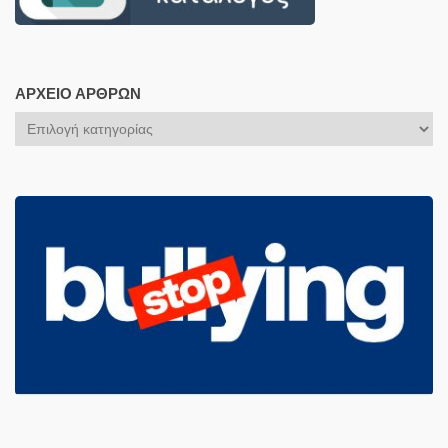
ΑΡΧΕΊΟ ΆΡΘΡΩΝ
Αρχείο
Άρθρων