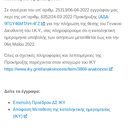
Σε συνέχεια του υπ’ αριθμ. 25313/06-04-2022 εγγράφου μας
περί της υπ’ αριθμ. 6352/24-03-2022
Προκήρυξης (
ΑΔΑ:
9Π1Υ46ΜΤΛΗ-4ΓΖ
) για την πλήρωση της θέσης του Γενικού
Διευθυντή του Ι.Κ.Υ.,
σας πληροφορούμε ότι η καταληκτική
ημερομηνία υποβολής των αιτήσεων μετατίθεται έως και την
06
η
Μαΐου 2022
.
Όλες οι σχετικές πληροφορίες και λεπτομέρειες της
Προκήρυξης παρέχονται στον ιστoχώρο του ΙΚΥ
https://www.iky.gr/el/anakoinoseis/item/3868-anakoinosi
Δείτε τα έγγραφα:
Επιστολή Προέδρου ΔΣ ΙΚΥ
Απόφαση Μετάθεση της καταληκτικής ημερομηνίας
(ΙΚΥ)