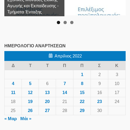
Αγωγής και Εκπαίδευσης -
Τμήματα Ένταξης
ΗΜΕΡΟΛΌΓΙΟ ΑΝΑΡΤΉΣΕΩΝ
Απρίλιος 2022
Δ
Τ
Τ
Π
Π
Σ
Κ
1
2
3
4
5
6
7
8
9
10
11
12
13
14
15
16
17
18
19
20
21
22
23
24
25
26
27
28
29
30
« Μαρ
Μάι »