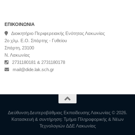
ΕΠΙΚΟΙΝΩΝΊΑ
Διοικητήριο Περιφερειακής Ενότητας Λακωνίας
2ο χλμ. Ε.Ο. Σπάρτης - Γυθείου
Σπάρτη, 23100
Ν. Λακωνίας
2731180181 & 2731180178
mail@dide.lak.sch.gr
Διεύθυνση Δευτεροβάθμιας Εκπαίδευσης Λακωνίας © 2026.
Κατασκευή & συντήρηση: Τμήμα Πληροφορικής & Νέων
Τεχνολογιών ΔΔΕ Λακωνίας