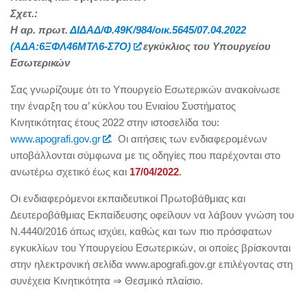
Σχετ.:
Η αρ. πρωτ.
ΔΙΔΑΔ/Φ.49Κ/984/οικ.5645/07.04.2022
(ΑΔΑ:6ΞΦΛ46ΜΤΛ6-Σ7Ο)
εγκύκλιος του Υπουργείου
Εσωτερικών
Σας γνωρίζουμε ότι το Υπουργείο Εσωτερικών ανακοίνωσε
την έναρξη του α’ κύκλου του Ενιαίου Συστήματος
Κινητικότητας έτους 2022 στην ιστοσελίδα του:
www.apografi.gov.gr
. Οι αιτήσεις των ενδιαφερομένων
υποβάλλονται σύμφωνα με τις οδηγίες που παρέχονται στο
ανωτέρω σχετικό έως και
17/04/2022
.
Οι ενδιαφερόμενοι εκπαιδευτικοί Πρωτοβάθμιας και
Δευτεροβάθμιας Εκπαίδευσης οφείλουν να λάβουν γνώση του
Ν.4440/2016 όπως ισχύει, καθώς και των πιο πρόσφατων
εγκυκλίων του Υπουργείου Εσωτερικών, οι οποίες βρίσκονται
στην ηλεκτρονική σελίδα www.apografi.gov.gr επιλέγοντας στη
συνέχεια Κινητικότητα ⇒ Θεσμικό πλαίσιο.