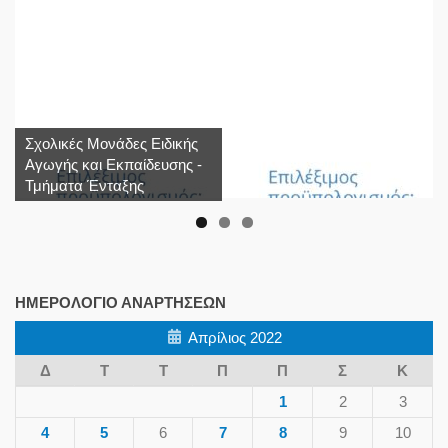
Σχολικές Μονάδες Ειδικής
Αγωγής και Εκπαίδευσης -
Τμήματα Ένταξης
ΗΜΕΡΟΛΌΓΙΟ ΑΝΑΡΤΉΣΕΩΝ
Απρίλιος 2022
Δ
Τ
Τ
Π
Π
Σ
Κ
1
2
3
4
5
6
7
8
9
10