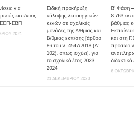
νίσεις για
Ειδική προκήρυξη
Β’ Φάση 
ρωτές εκπ/κους
κάλυψης λειτουργικών
8.763 εκπ
 ΕΕΠ-ΕΒΠ
κενών σε σχολικές
βάθμιας κ
μονάδες της Α/θμιας και
Εκπαίδευ
ΡΊΟΥ 2021
Β/θμιας εκπ/σης [άρθρο
και στη Γ.
86 του ν. 4547/2018 (Α’
προσωρι
102), όπως ισχύει], για
αναπληρω
το σχολικό έτος 2023-
διδακτικό
2024
8 ΟΚΤΩΒΡΊ
21 ΔΕΚΕΜΒΡΊΟΥ 2023