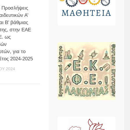
– Προσλήψεις
αιδευτικών Α’
αι Β’ βάθμιας
σης, στην ΕΑΕ
Ε. ως
νών
τών, για το
 έτος 2024-2025
ΟΥ 2024