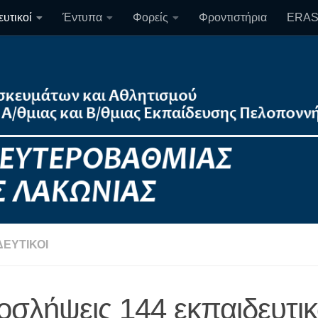
υτικοί
Έντυπα
Φορείς
Φροντιστήρια
ERA
ΔΕΥΤΙΚΟΊ
οσλήψεις 144 εκπαιδευτι