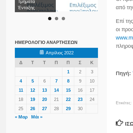
Τμήματα
από τ
Ένταξης
Επί τη
οι προ
www.mi
ΗΜΕΡΟΛΌΓΙΟ ΑΝΑΡΤΉΣΕΩΝ
πληροφο
Απρίλιος 2022
Δ
Τ
Τ
Π
Π
Σ
Κ
1
2
3
Πηγή:
4
5
6
7
8
9
10
11
12
13
14
15
16
17
18
19
20
21
22
23
24
Ετικέτες:
25
26
27
28
29
30
« Μαρ
Μάι »
ΊΣ