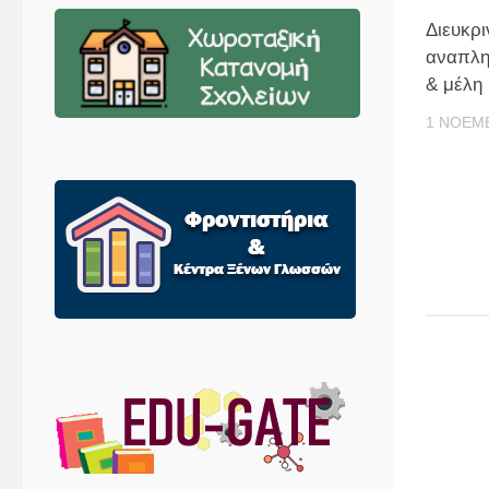
Διευκρι
αναπλη
& μέλη
1 ΝΟΕΜΒ