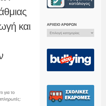
άθμιας
ωγή και
ΑΡΧΕΊΟ ΆΡΘΡΩΝ
Αρχείο
Άρθρων
ν
ι για το
απληρωτές: