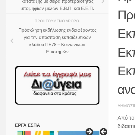
κατάταξης με σειρά προτεραιότητας
υποψηφίων μελών Ε.Β.Π. και Ε.Ε.Π.
Πρ
ΠΡΟΗΓΟΎΜΕΝΟ ΆΡΘΡΟ
Εκπ
Πρόσκληση εκδήλωσης ενδιαφέροντος
για την απόσπαση εκπαιδευτικών
κλάδου ΠΕ78 – Κοινωνικών
Εκπ
Επιστημών
Εκ
αν
ΔΗΜΟΣΙ
Από το
ΕΡΓΑ ΕΣΠΑ
διδακτ