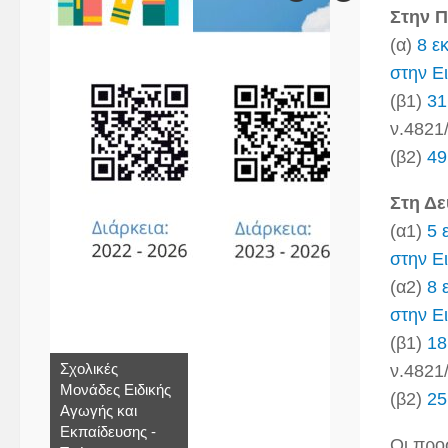
Στην 
(α)
8 ε
στην Ε
(β1)
31
ν.4821/
(β2)
49
Στη Δε
(α1)
5 
στην Ε
(α2)
8 
στην Ε
(β1)
18
Σχολικές
ν.4821/
Μονάδες Ειδικής
(β2)
25
Αγωγής και
Εκπαίδευσης -
Οι προ