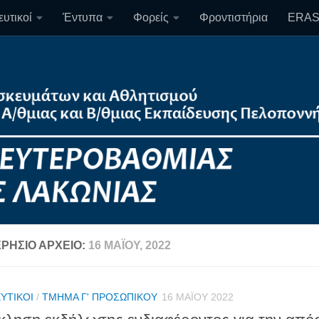
υτικοί
Έντυπα
Φορείς
Φροντιστήρια
ERA
ΡΉΣΙΟ ΑΡΧΕΊΟ:
16 ΜΑΪ́ΟΥ, 2022
ΥΤΙΚΟΊ
/
ΤΜΉΜΑ Γ' ΠΡΟΣΩΠΙΚΟΎ
16 ΜΑΪ́ΟΥ 2022