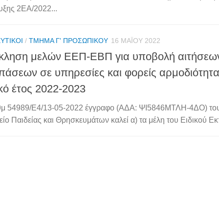
ξης 2ΕΑ/2022...
ΥΤΙΚΟΊ
/
ΤΜΉΜΑ Γ' ΠΡΟΣΩΠΙΚΟΎ
16 ΜΑΪ́ΟΥ 2022
κληση μελών ΕΕΠ-ΕΒΠ για υποβολή αιτήσεω
άσεων σε υπηρεσίες και φορείς αρμοδιότητ
κό έτος 2022-2023
θμ 54989/Ε4/13-05-2022 έγγραφο (ΑΔΑ: ΨΙ5846ΜΤΛΗ-4ΔΟ) το
ίo Παιδείας και Θρησκευμάτων καλεί α) τα μέλη του Ειδικού Εκπ