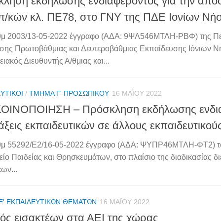
ληση εκδήλωσης ενδιαφέροντος για την από
κπ/κών κλ. ΠΕ78, στο ΓΝΥ της ΠΔΕ Ιονίων Νή
θμ 2003/13-05-2022 έγγραφο (ΑΔΑ: 9ΨΛ546ΜΤΛΗ-ΡΒΦ) της Πε
σης Πρωτοβάθμιας και Δευτεροβάθμιας Εκπαίδευσης Ιόνιων 
ιακός Διευθυντής Α/θμιας και...
ΥΤΙΚΟΊ
/
ΤΜΉΜΑ Γ' ΠΡΟΣΩΠΙΚΟΎ
16 ΜΑΪ́ΟΥ 2022
ΟΙΝΟΠΟΙΗΣΗ – Πρόσκληση εκδήλωσης ενδια
άξεις εκπαιδευτικών σε άλλους εκπαιδευτικού
ιθμ 55292/Ε2/16-05-2022 έγγραφο (ΑΔΑ: ΨΥΠΡ46ΜΤΛΗ-ΦΤ2) τ
ίο Παιδείας και Θρησκευμάτων, στο πλαίσιο της διαδικασίας δι
ων...
Ε' ΕΚΠΑΙΔΕΥΤΙΚΏΝ ΘΕΜΆΤΩΝ
16 ΜΑΪ́ΟΥ 2022
ός εισακτέων στα ΑΕΙ της χώρας