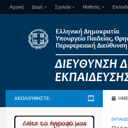
Αρχική
Δομή
Σχολεία
Μαθητές
Εκπαιδε
Skip to content
ΑΚΟΛΟΥΘΉΣΤΕ:
ΗΜΕ
ΕΚΠΑΙΔΕ