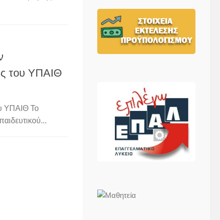
ν
ας του ΥΠΑΙΘ
υ ΥΠΑΙΘ Το
αιδευτικού...