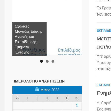
Το Γραφ
των εισ
Σχολικές
ΕΚΠΑΙΔΕ
Μονάδες Ειδικής
Αγωγής και
Μετατ
Εκπαίδευσης -
εκπ/κ
Τμήματα
Ένταξης
Υπ’ αρι
Υπουργε
μετατάξ
ΗΜΕΡΟΛΌΓΙΟ ΑΝΑΡΤΉΣΕΩΝ
ΕΚΠΑΙΔΕ
Μάιος 2022
Ενημέ
Δ
Τ
Τ
Π
Π
Σ
Κ
Υπ’ αρι
1
Σας ενη