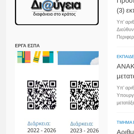
Πρόσκ
(3) ε
Υπ’ αρι
Διεύθυν
Περιφερε
ΕΡΓΑ ΕΣΠΑ
ΕΚΠΑΙΔΕ
ΑΝΑΚ
μετατ
Υπ’ αρ
Υπουργε
μετατάξε
ΤΜΉΜΑ 
Αριθμ