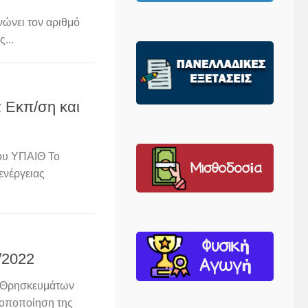
ώνει τον αριθμό
...
α Εκπ/ση και
ου ΥΠΑΙΘ Το
ενέργειας
/2022
ι Θρησκευμάτων
ροποποίηση της