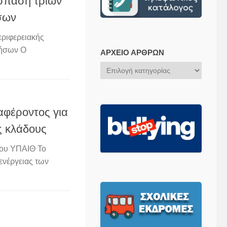
σπαση τριών
σων
ριφερειακής
Νήσων Ο
ΑΡΧΕΊΟ ΆΡΘΡΩΝ
Αρχείο
Άρθρων
φέροντος για
ς κλάδους
ου ΥΠΑΙΘ Το
ενέργειας των