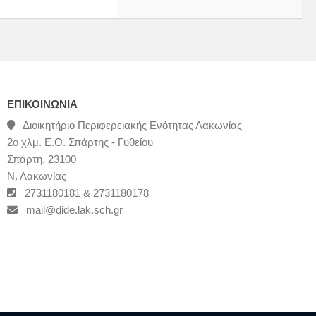
ΕΠΙΚΟΙΝΩΝΊΑ
Διοικητήριο Περιφερειακής Ενότητας Λακωνίας
2ο χλμ. Ε.Ο. Σπάρτης - Γυθείου
Σπάρτη, 23100
Ν. Λακωνίας
2731180181 & 2731180178
mail@dide.lak.sch.gr