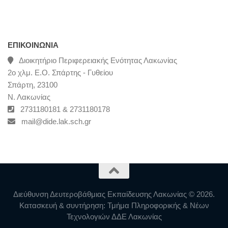
ΕΠΙΚΟΙΝΩΝΊΑ
Διοικητήριο Περιφερειακής Ενότητας Λακωνίας
2ο χλμ. Ε.Ο. Σπάρτης - Γυθείου
Σπάρτη, 23100
Ν. Λακωνίας
2731180181 & 2731180178
mail@dide.lak.sch.gr
Διεύθυνση Δευτεροβάθμιας Εκπαίδευσης Λακωνίας © 2026.
Κατασκευή & συντήρηση: Τμήμα Πληροφορικής & Νέων
Τεχνολογιών ΔΔΕ Λακωνίας