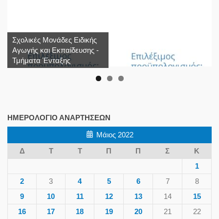
Σχολικές Μονάδες Ειδικής
Αγωγής και Εκπαίδευσης -
Τμήματα Ένταξης
ΗΜΕΡΟΛΌΓΙΟ ΑΝΑΡΤΉΣΕΩΝ
Μάιος 2022
Δ
Τ
Τ
Π
Π
Σ
Κ
1
2
3
4
5
6
7
8
9
10
11
12
13
14
15
16
17
18
19
20
21
22