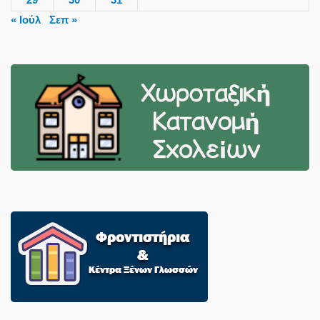
« Ιούλ
Σεπ »