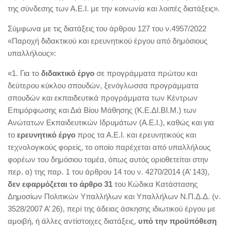
της σύνδεσης των Α.Ε.Ι. με την κοινωνία και λοιπές διατάξεις».
Σύμφωνα με τις διατάξεις του άρθρου 127 του ν.4957/2022
«Παροχή διδακτικού και ερευνητικού έργου από δημόσιους
υπαλλήλους»:
«1. Για το
διδακτικό έργο
σε προγράμματα πρώτου και
δεύτερου κύκλου σπουδών, ξενόγλωσσα προγράμματα
σπουδών και εκπαιδευτικά προγράμματα των Κέντρων
Επιμόρφωσης και Διά Βίου Μάθησης (Κ.Ε.ΔΙ.ΒΙ.Μ.) των
Ανώτατων Εκπαιδευτικών Ιδρυμάτων (Α.Ε.Ι.), καθώς και για
το
ερευνητικό έργο
προς τα Α.Ε.Ι. και ερευνητικούς και
τεχνολογικούς φορείς, το οποίο παρέχεται από υπαλλήλους
φορέων του δημόσιου τομέα, όπως αυτός οριοθετείται στην
περ. α) της παρ. 1 του άρθρου 14 του ν. 4270/2014 (Α’ 143),
δεν εφαρμόζεται το άρθρο 31
του Κώδικα Κατάστασης
Δημοσίων Πολιτικών Υπαλλήλων και Υπαλλήλων Ν.Π.Δ.Δ. (ν.
3528/2007 Α’ 26), περί της άδειας άσκησης ιδιωτικού έργου με
αμοιβή, ή άλλες αντίστοιχες διατάξεις,
υπό την προϋπόθεση