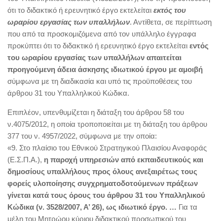
ότι το διδακτικό ή ερευνητικό έργο εκτελείται
εκτός του
ωραρίου εργασίας των υπαλλήλων
. Αντίθετα, σε περίπτωση
που από τα προσκομιζόμενα από τον υπάλληλο έγγραφα
προκύπτει ότι το διδακτικό ή ερευνητικό έργο εκτελείται
εντός
του ωραρίου εργασίας των υπαλλήλων απαιτείται
προηγούμενη άδεια άσκησης ιδιωτικού έργου με αμοιβή
σύμφωνα με τη διαδικασία και υπό τις προϋποθέσεις του
άρθρου 31 του Υπαλληλικού Κώδικα.
Επιπλέον, υπενθυμίζεται η διάταξη του άρθρου 58 του
ν.4075/2012, η οποία τροποποιείται με τη διάταξη του άρθρου
377 του ν. 4957/2022, σύμφωνα με την οποία:
«9. Στο πλαίσιο του Εθνικού Στρατηγικού Πλαισίου Αναφοράς
(Ε.Σ.Π.Α.),
η παροχή υπηρεσιών από εκπαιδευτικούς και
δημοσίους υπαλλήλους προς όλους ανεξαιρέτως τους
φορείς υλοποίησης συγχρηματοδοτούμενων πράξεων
γίνεται κατά τους όρους του άρθρου 31 του Υπαλληλικού
Κώδικα (ν. 3528/2007, Α’ 26), ως ιδιωτικό έργο. …
Για τα
μέλη του Μητρώου κύριου διδακτικού προσωπικού του