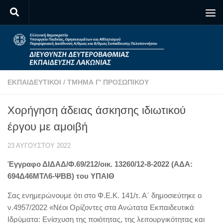
Skip to content
ΕΚΠΑΙΔΕΥΤΙΚΟΊ
/
ΤΜΉΜΑ Γ' ΠΡΟΣΩΠΙΚΟΎ
Χορήγηση άδειας άσκησης ιδιωτικού
έργου με αμοιβή
23 ΑΥΓΟΎΣΤΟΥ 2022
Έγγραφο ΔΙΔΑΔ/Φ.69/212/οικ. 13260/12-8-2022 (ΑΔΑ:
694Δ46ΜΤΛ6-ΨΒΒ) του ΥΠΑΙΘ
Σας ενημερώνουμε ότι στο Φ.Ε.Κ. 141/τ. Α΄ δημοσιεύτηκε ο
ν.4957/2022 «Νέοι Ορίζοντες στα Ανώτατα Εκπαιδευτικά
Ιδρύματα: Ενίσχυση της ποιότητας, της λειτουργικότητας και