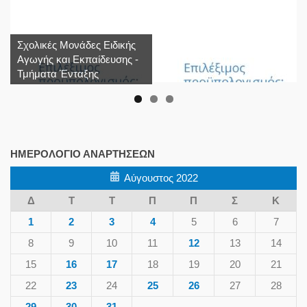
Σχολικές Μονάδες Ειδικής
Αγωγής και Εκπαίδευσης -
Τμήματα Ένταξης
ΗΜΕΡΟΛΌΓΙΟ ΑΝΑΡΤΉΣΕΩΝ
Αύγουστος 2022
Δ
Τ
Τ
Π
Π
Σ
Κ
1
2
3
4
5
6
7
8
9
10
11
12
13
14
15
16
17
18
19
20
21
22
23
24
25
26
27
28
29
30
31