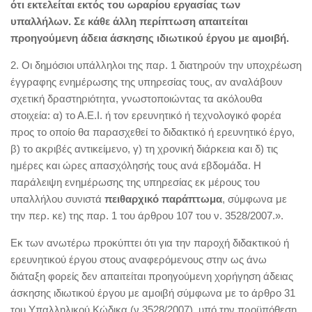
ότι εκτελείται εκτός του ωραρίου εργασίας των
υπαλλήλων. Σε κάθε άλλη περίπτωση απαιτείται
προηγούμενη άδεια άσκησης ιδιωτικού έργου με αμοιβή.
2. Οι δημόσιοι υπάλληλοι της παρ. 1 διατηρούν την υποχρέωση
έγγραφης ενημέρωσης της υπηρεσίας τους, αν αναλάβουν
σχετική δραστηριότητα, γνωστοποιώντας τα ακόλουθα
στοιχεία: α) το Α.Ε.Ι. ή τον ερευνητικό ή τεχνολογικό φορέα
προς το οποίο θα παρασχεθεί το διδακτικό ή ερευνητικό έργο,
β) το ακριβές αντικείμενο, γ) τη χρονική διάρκεια και δ) τις
ημέρες και ώρες απασχόλησής τους ανά εβδομάδα. Η
παράλειψη ενημέρωσης της υπηρεσίας εκ μέρους του
υπαλλήλου συνιστά
πειθαρχικό παράπτωμα
, σύμφωνα με
την περ. κε) της παρ. 1 του άρθρου 107 του ν. 3528/2007.».
Εκ των ανωτέρω προκύπτει ότι για την παροχή διδακτικού ή
ερευνητικού έργου στους αναφερόμενους στην ως άνω
διάταξη φορείς δεν απαιτείται προηγούμενη χορήγηση άδειας
άσκησης ιδιωτικού έργου με αμοιβή σύμφωνα με το άρθρο 31
του Υπαλληλικού Κώδικα (ν.3528/2007), υπό την προϋπόθεση