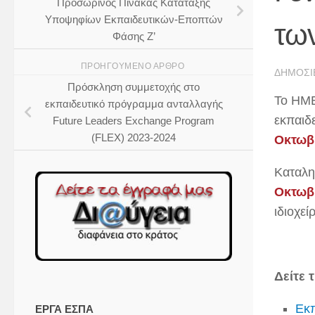
Προσωρινός Πίνακας Κατάταξης
Υποψηφίων Εκπαιδευτικών-Εποπτών
τω
Φάσης Ζ’
ΠΡΟΗΓΟΎΜΕΝΟ ΆΡΘΡΟ
ΔΗΜΟΣΙ
Πρόσκληση συμμετοχής στο
Το ΗΜ
εκπαιδευτικό πρόγραμμα ανταλλαγής
εκπαιδ
Future Leaders Exchange Program
(FLEX) 2023-2024
Οκτωβρ
Καταλη
Οκτωβρ
ιδιοχεί
Δείτε 
Εκ
ΕΡΓΑ ΕΣΠΑ