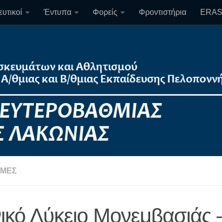
υτικοί
Έντυπα
Φορείς
Φροντιστήρια
ERA
ΜΈΣ
νικό Λύκειο Μονεμβασιάς 