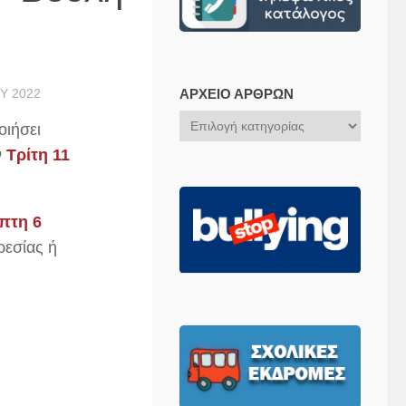
Υ 2022
ΑΡΧΕΊΟ ΆΡΘΡΩΝ
Αρχείο
ιήσει
Άρθρων
ν
Τρίτη 11
πτη 6
ρεσίας ή