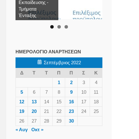
Εκπαίδευσης -
Τμήματα
Ένταξης
ΗΜΕΡΟΛΌΓΙΟ ΑΝΑΡΤΉΣΕΩΝ
Σεπτέμβριος 2022
Δ
Τ
Τ
Π
Π
Σ
Κ
1
2
3
4
5
6
7
8
9
10
11
12
13
14
15
16
17
18
19
20
21
22
23
24
25
26
27
28
29
30
« Αυγ
Οκτ »