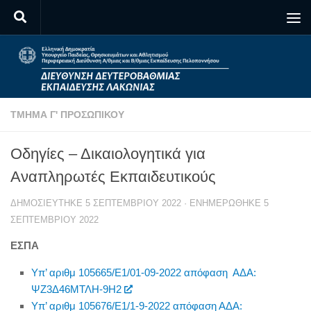
Skip to content
ΤΜΉΜΑ Γ' ΠΡΟΣΩΠΙΚΟΎ
Οδηγίες – Δικαιολογητικά για
Αναπληρωτές Εκπαιδευτικούς
ΔΗΜΟΣΙΕΎΤΗΚΕ
5 ΣΕΠΤΕΜΒΡΊΟΥ 2022
· ΕΝΗΜΕΡΏΘΗΚΕ
5
ΣΕΠΤΕΜΒΡΊΟΥ 2022
ΕΣΠΑ
Υπ’ αριθμ 105665/Ε1/01-09-2022 απόφαση ΑΔΑ:
ΨΖ3Δ46ΜΤΛΗ-9Η2
Υπ’ αριθμ 105676/Ε1/1-9-2022 απόφαση ΑΔΑ: