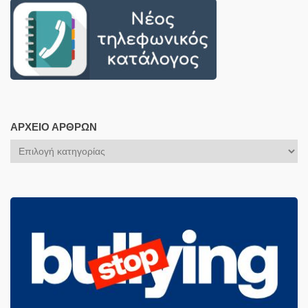
ΑΡΧΕΊΟ ΆΡΘΡΩΝ
Αρχείο
Άρθρων