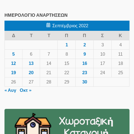
ΗΜΕΡΟΛΌΓΙΟ ΑΝΑΡΤΉΣΕΩΝ
Σεπτέμβριος 2022
Δ
Τ
Τ
Π
Π
Σ
Κ
1
2
3
4
5
6
7
8
9
10
11
12
13
14
15
16
17
18
19
20
21
22
23
24
25
26
27
28
29
30
« Αυγ
Οκτ »