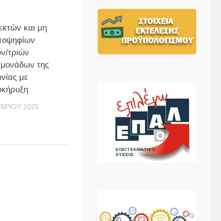
εκτών και μη
ποψηφίων
ν/τριών
 μονάδων της
νίας με
κήρυξη
ΒΡΊΟΥ 2025