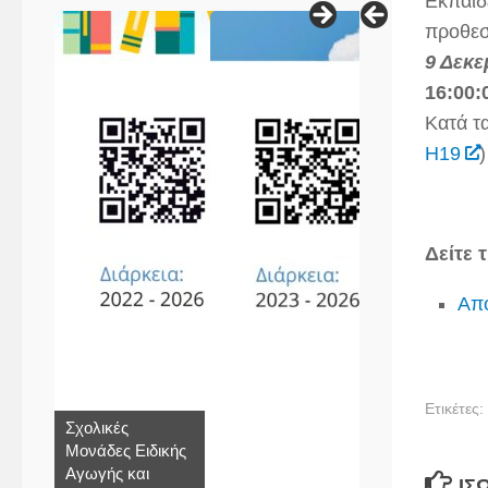
Εκπαίδ
προθεσ
9 Δεκε
16:00:
Κατά τ
Η19
)
Δείτε 
Απ
Ετικέτες:
Σχολικές
Μονάδες Ειδικής
Αγωγής και
ΊΣ