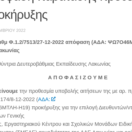
οκήρυξης
ΜΒΡΊΟΥ 2022
ιθμ Φ.1.2/7513/27-12-2022 απόφαση (ΑΔΑ: ΨΩ7Ο46Μ
ακωνίας
θύντρια Δευτεροβάθμιας Εκπαίδευσης Λακωνίας
Α Π Ο Φ Α Σ Ι Ζ Ο Υ Μ Ε
είνουμε
την προθεσμία υποβολής αιτήσεων της με αρ. π
7174/8-12-2022 (
ΑΔΑ:
ΜΤΛΗ-Η19) προκήρυξης για την επιλογή Διευθυντών/ν
ν Γενικής
, Εργαστηριακού Κέντρου και Σχολικών Μονάδων Ειδικ