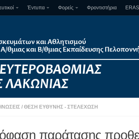
υτικοί
Έντυπα
Φορείς
Φροντιστήρια
ERA
ΙΝΏΣΕΙΣ
/
ΘΈΣΗ ΕΥΘΎΝΗΣ - ΣΤΕΛΈΧΩΣΗ
όφαση παράτασης προθε