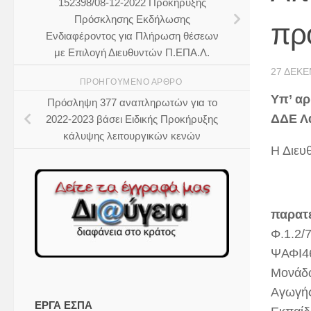
152398/08-12-2022 Προκήρυξης
Πρόσκλησης Εκδήλωσης
πρ
Ενδιαφέροντος για Πλήρωση θέσεων
με Επιλογή Διευθυντών Π.ΕΠΑ.Λ.
27 ΔΕΚΕ
ΠΡΟΗΓΟΎΜΕΝΟ ΆΡΘΡΟ
Υπ’ αρ
Πρόσληψη 377 αναπληρωτών για το
ΔΔΕ Λ
2022-2023 βάσει Ειδικής Προκήρυξης
κάλυψης λειτουργικών κενών
Η Διευ
παρατ
Φ.1.2/
ΨΑΦΙ46
Μονάδω
Αγωγής
ΕΡΓΑ ΕΣΠΑ