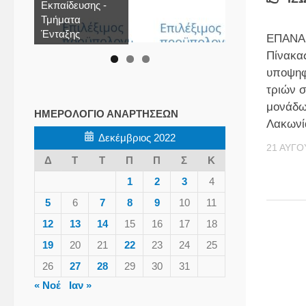
Εκπαίδευσης -
Τμήματα
Ένταξης
ΕΠΑΝΑ
Πίνακα
υποψηφ
τριών 
μονάδω
ΗΜΕΡΟΛΌΓΙΟ ΑΝΑΡΤΉΣΕΩΝ
Λακωνί
Δεκέμβριος 2022
21 ΑΥΓΟ
Δ
Τ
Τ
Π
Π
Σ
Κ
1
2
3
4
5
6
7
8
9
10
11
12
13
14
15
16
17
18
19
20
21
22
23
24
25
26
27
28
29
30
31
« Νοέ
Ιαν »