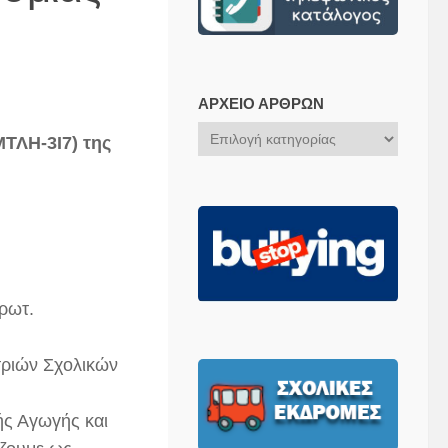
ΑΡΧΕΊΟ ΆΡΘΡΩΝ
Αρχείο
ΤΛΗ-3Ι7) της
Άρθρων
ρωτ.
τριών Σχολικών
ής Αγωγής και