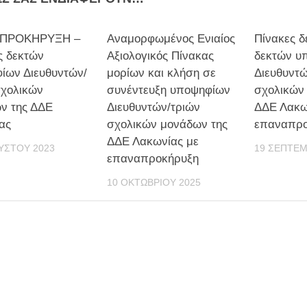
ΠΡΟΚΗΡΥΞΗ –
Αναμορφωμένος Ενιαίος
Πίνακες δ
ς δεκτών
Αξιολογικός Πίνακας
δεκτών υ
ίων Διευθυντών/
μορίων και κλήση σε
Διευθυντώ
σχολικών
συνέντευξη υποψηφίων
σχολικών
ν της ΔΔΕ
Διευθυντών/τριών
ΔΔΕ Λακω
ας
σχολικών μονάδων της
επαναπρο
ΔΔΕ Λακωνίας με
ΎΣΤΟΥ 2023
19 ΣΕΠΤΕΜ
επαναπροκήρυξη
10 ΟΚΤΩΒΡΊΟΥ 2025