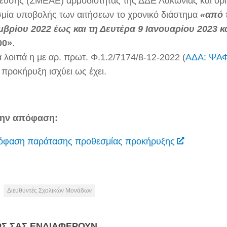
ευσης (ΣΜΕΑΕ) αρμοδιότητας της ΔΔΕ Λακωνίας και ορ
μία υποβολής των αιτήσεων το χρονικό διάστημα
«από 
μβρίου 2022 έως και τη Δευτέρα 9 Ιανουαρίου 2023 κ
00»
.
α λοιπά η με αρ. πρωτ. Φ.1.2/7174/8-12-2022 (
ΑΔΑ: ΨΑ
 προκήρυξη ισχύει ως έχει.
την απόφαση:
όφαση παράτασης προθεσμίας προκήρυξης
Διευθυντές Σχολικών Μονάδων
ΩΣ ΣΑΣ ΕΝΔΙΑΦΈΡΟΥΝ…