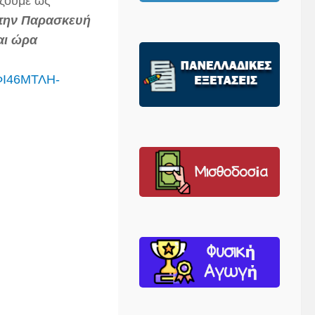
ίζουμε ως
την Παρασκευή
αι ώρα
ΦΙ46ΜΤΛΗ-