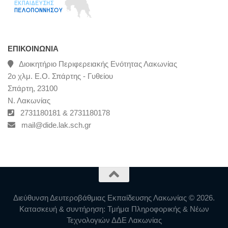
ΕΠΙΚΟΙΝΩΝΊΑ
Διοικητήριο Περιφερειακής Ενότητας Λακωνίας
2ο χλμ. Ε.Ο. Σπάρτης - Γυθείου
Σπάρτη, 23100
Ν. Λακωνίας
2731180181 & 2731180178
mail@dide.lak.sch.gr
Διεύθυνση Δευτεροβάθμιας Εκπαίδευσης Λακωνίας © 2026.
Κατασκευή & συντήρηση: Τμήμα Πληροφορικής & Νέων
Τεχνολογιών ΔΔΕ Λακωνίας