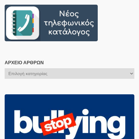
ΑΡΧΕΊΟ ΆΡΘΡΩΝ
Αρχείο
Άρθρων