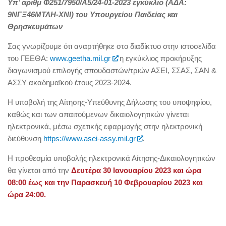
Υπ’ αριθμ Φ251/7950/Α5/24-01-2023 εγκύκλιο (ΑΔΑ:
9ΝΓΞ46ΜΤΛΗ-ΧΝΙ) του Υπουργείου Παιδείας και
Θρησκευμάτων
Σας γνωρίζουμε ότι αναρτήθηκε στο διαδίκτυο στην ιστοσελίδα
του ΓΕΕΘΑ:
www.geetha.mil.gr
η εγκύκλιος προκήρυξης
διαγωνισμού επιλογής σπουδαστών/τριών ΑΣΕΙ, ΣΣΑΣ, ΣΑΝ &
ΑΣΣΥ ακαδημαϊκού έτους 2023-2024.
H υποβολή της Αίτησης-Υπεύθυνης Δήλωσης του υποψηφίου,
καθώς και των απαιτούμενων δικαιολογητικών γίνεται
ηλεκτρονικά, μέσω σχετικής εφαρμογής στην ηλεκτρονική
διεύθυνση
https://www.asei-assy.mil.gr
.
Η προθεσμία υποβολής ηλεκτρονικά Αίτησης-Δικαιολογητικών
θα γίνεται από την
Δευτέρα 30 Ιανουαρίου 2023 και ώρα
08:00 έως και την Παρασκευή 10 Φεβρουαρίου 2023 και
ώρα 24:00.