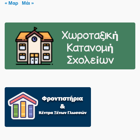
« Μαρ
Μάι »