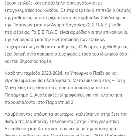
έχουν επιλέξει και παράλληλα συνεργάζονται με
επαγγελματίες του κλάδου. Σε περιφερειακό επίπεδο ο θεσμός
της μαθητείας υποστηρίζεται από τα Συμβούλια Σύνδεσης με
την Παραγωγή και την Αγορά Εργασίας (Σ.Σ.Π.Α.Ε.) κάθε
περιφέρειας. Τα Σ.Σ.Π.Α.Ε. είναι αρμόδια για την επικοινωνία,
την ενημέρωση και την κινητοποίηση των τοπικών
επιχειρήσεων για θέματα μαθητείας. Ο θεσμός της Μαθητείας
έχει θετική ανταπόκριση στους φορείς τόσο του ιδιωτικού όσο
και του δημόσιου τομέα.
Κατά την περίοδο 2023-2024, το Υπουργείο Παιδείας και
Θρησκευμάτων θα υλοποιήσει το Μεταλυκειακό έτος – Τάξη
Μαθητείας στις ειδικότητες που παρουσιάζονται στο
Παράρτημα 1. Αναλυτικές πληροφορίες για την υλοποίηση
παρουσιάζονται στο Παράρτημα 2.
Λαμβάνοντας υπόψη τα ανωτέρω, καλείστε να στηρίξετε τον
θεσμό της Μαθητείας, επενδύοντας στην Επαγγελματική
Εκπαίδευση και Κατάρτιση των νέων με την προσφορά
θέσεων μαθητείας στο Μεταλυκειακό έτος – Τάξη Μαθητείας