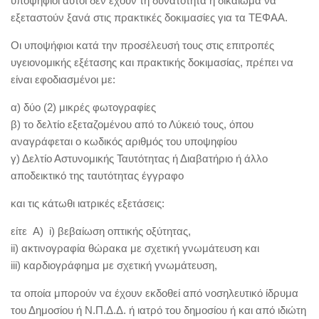
υποψήφιοι αυτοί δεν έχουν τη δυνατότητα ή δικαίωμα να
εξεταστούν ξανά στις πρακτικές δοκιμασίες για τα ΤΕΦΑΑ.
Oι υποψήφιοι κατά την προσέλευσή τους στις επιτροπές
υγειονομικής εξέτασης και πρακτικής δοκιμασίας, πρέπει να
είναι εφοδιασμένοι με:
α) δύο (2) μικρές φωτογραφίες
β) το δελτίο εξεταζομένου από το Λύκειό τους, όπου
αναγράφεται ο κωδικός αριθμός του υποψηφίου
γ) Δελτίο Αστυνομικής Ταυτότητας ή Διαβατήριο ή άλλο
αποδεικτικό της ταυτότητας έγγραφο
και τις κάτωθι ιατρικές εξετάσεις:
είτε Α) i) βεβαίωση οπτικής οξύτητας,
ii) ακτινογραφία θώρακα με σχετική γνωμάτευση και
iii) καρδιογράφημα με σχετική γνωμάτευση,
τα οποία μπορούν να έχουν εκδοθεί από νοσηλευτικό ίδρυμα
του Δημοσίου ή Ν.Π.Δ.Δ. ή ιατρό του δημοσίου ή και από ιδιώτη