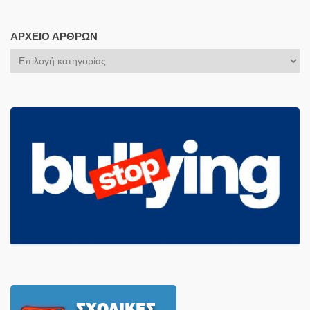
ΑΡΧΕΊΟ ΆΡΘΡΩΝ
Αρχείο
Άρθρων