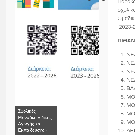
Παρακα
σχολικ
Ομαδικ
2023-2
ΠΙΘΑΝ
ΝΕ
ΝΕ
ΝΕ
ΝΕ
ΒΛ
ΜΟ
ΜΟ
Σχολικές
ΜΟ
Μονάδες Ειδικής
ΜΟ
Αγωγής και
ΑΡ
Εκπαίδευσης -