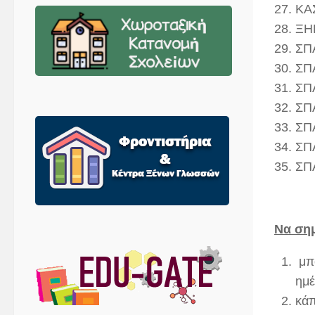
ΚΑ
ΞΗ
ΣΠ
ΣΠ
ΣΠ
ΣΠ
ΣΠ
ΣΠ
ΣΠ
Να σημ
μπο
ημέ
κάπ