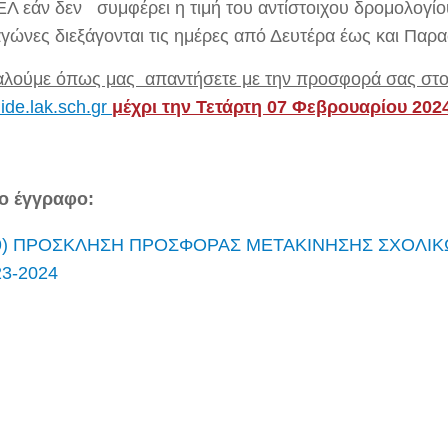
Λ εάν δεν συμφέρει η τιμή του αντίστοιχου δρομολογίο
αγώνες διεξάγονται τις ημέρες από Δευτέρα έως και Παρ
λούμε όπως μας απαντήσετε με την προσφορά σας στο
ide
.
lak
.
sch
.
gr
μέχρι την Τετάρτη 07 Φεβρουαρίου 202
το έγγραφο:
9) ΠΡΟΣΚΛΗΣΗ ΠΡΟΣΦΟΡΑΣ ΜΕΤΑΚΙΝΗΣΗΣ ΣΧΟΛΙ
23-2024