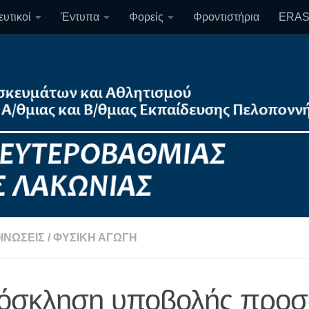
υτικοί
Έντυπα
Φορείς
Φροντιστήρια
ERA
ΙΝΏΣΕΙΣ
/
ΦΥΣΙΚΉ ΑΓΩΓΉ
όσκληση υποβολής προ