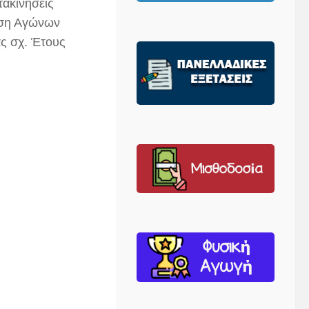
τακινήσεις
εση Αγώνων
ς σχ. Έτους