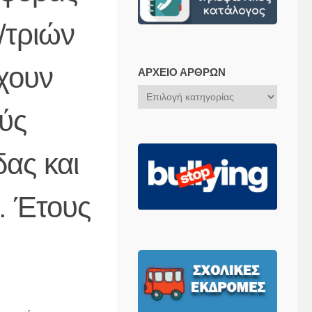
/τριών
χουν
ΑΡΧΕΊΟ ΆΡΘΡΩΝ
Αρχείο
Άρθρων
ύς
ας και
. Έτους