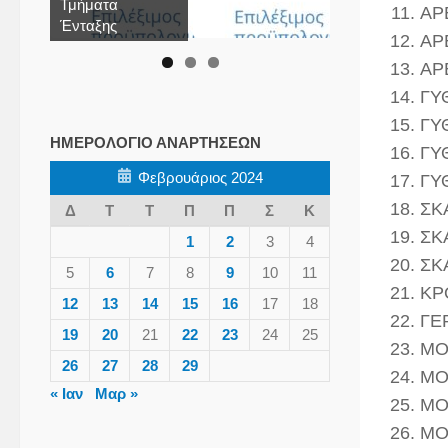
Τμήματα
ΑΡ
Ένταξης
ΑΡ
ΑΡ
ΓΥ
ΓΥΘ
ΗΜΕΡΟΛΌΓΙΟ ΑΝΑΡΤΉΣΕΩΝ
ΓΥ
Φεβρουάριος 2024
ΓΥ
ΣΚ
Δ
Τ
Τ
Π
Π
Σ
Κ
ΣΚΑ
1
2
3
4
ΣΚ
5
6
7
8
9
10
11
ΚΡ
12
13
14
15
16
17
18
ΓΕ
19
20
21
22
23
24
25
ΜΟ
26
27
28
29
ΜΟ
« Ιαν
Μαρ »
ΜΟ
ΜΟ