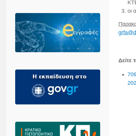
ΚΤΕ
οι 
Παρακα
grfa
@
d
Δείτε 
70
20