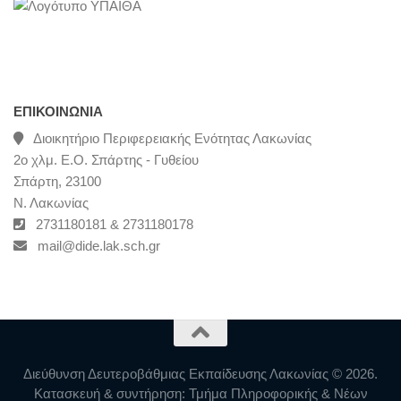
ΕΠΙΚΟΙΝΩΝΊΑ
Διοικητήριο Περιφερειακής Ενότητας Λακωνίας
2ο χλμ. Ε.Ο. Σπάρτης - Γυθείου
Σπάρτη, 23100
Ν. Λακωνίας
2731180181 & 2731180178
mail@dide.lak.sch.gr
Διεύθυνση Δευτεροβάθμιας Εκπαίδευσης Λακωνίας © 2026.
Κατασκευή & συντήρηση: Τμήμα Πληροφορικής & Νέων