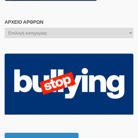
ΑΡΧΕΊΟ ΆΡΘΡΩΝ
Αρχείο
Άρθρων