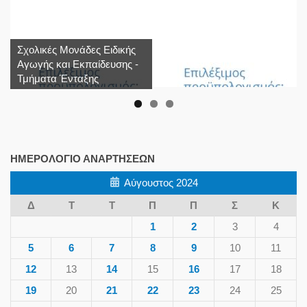
Σχολικές Μονάδες Ειδικής
Αγωγής και Εκπαίδευσης -
Τμήματα Ένταξης
ΗΜΕΡΟΛΌΓΙΟ ΑΝΑΡΤΉΣΕΩΝ
Αύγουστος 2024
Δ
Τ
Τ
Π
Π
Σ
Κ
1
2
3
4
5
6
7
8
9
10
11
12
13
14
15
16
17
18
19
20
21
22
23
24
25