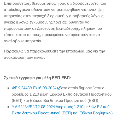
Επιπροσθέτως, θέτουμε υπόψη σας ότι διοριζόμενοι/ες που
αποδεδειγμένα
αδυνατούν να μετακινηθούν για ανάληψη
υπηρεσίας στην περιοχή διορισμού, για σοβαρούς λόγους
υγείας ή λόγω εγκυμοσύνης/λοχείας, δύνανται να
παρουσιαστούν σε Διεύθυνση Εκπαίδευσης, πλησίον του
τόπου κατοικίας τους, προκειμένου να ορκιστούν και να
αναλάβουν υπηρεσία.
Παρακαλώ να παρακολουθείτε την ιστοσελίδα μας για την
ανακοίνωση των κενών.
Σχετικά έγγραφα για μέλη ΕΕΠ-ΕΒΠ:
ΦΕΚ 2448/τ.Γ’/16-08-2024
στο οποίο δημοσιεύεται ο
διορισμός
1.210 μέλη Ειδικού Εκπαιδευτικού Προσωπικού
(ΕΕΠ) και Ειδικού Βοηθητικού Προσωπικού (ΕΒΠ)
Υ.Α 92434/Ε4/12-08-2024 Διορισμός 1.210 μελών Ειδικού
Εκπαιδευτικού Προσωπικού (ΕΕΠ) και Ειδικού Βοηθητικού