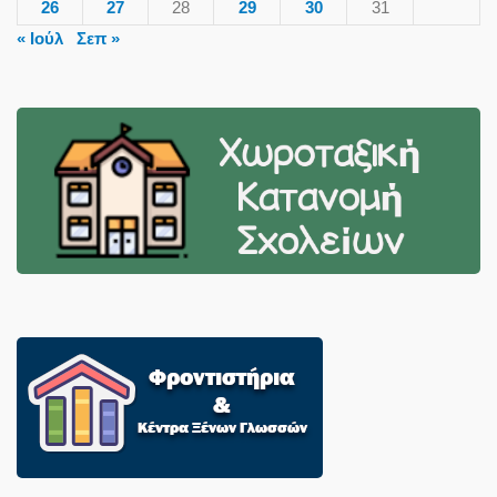
26
27
28
29
30
31
« Ιούλ
Σεπ »