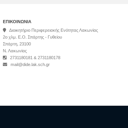
ΕΠΙΚΟΙΝΩΝΊΑ
Διοικητήριο Περιφερειακής Ενότητας Λακωνίας
2ο χλμ. Ε.Ο. Σπάρτης - Γυθείου
Σπάρτη, 23100
Ν. Λακωνίας
2731180181 & 2731180178
mail@dide.lak.sch.gr