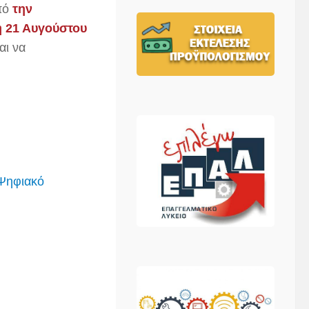
πό
την
η 21 Αυγούστου
αι να
Ψηφιακό