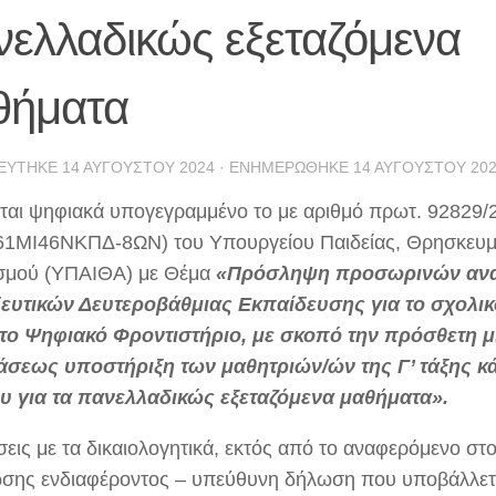
νελλαδικώς εξεταζόμενα
θήματα
ΕΎΤΗΚΕ
14 ΑΥΓΟΎΣΤΟΥ 2024
· ΕΝΗΜΕΡΏΘΗΚΕ
14 ΑΥΓΟΎΣΤΟΥ 20
ται ψηφιακά υπογεγραμμένο το με αριθμό πρωτ. 92829/
61ΜΙ46ΝΚΠΔ-8ΩΝ) του Υπουργείου Παιδείας, Θρησκευμ
σμού (ΥΠΑΙΘΑ) με Θέμα
«Πρόσληψη προσωρινών αν
ευτικών Δευτεροβάθμιας Εκπαίδευσης για το σχολικ
το Ψηφιακό Φροντιστήριο, με σκοπό την πρόσθετη μι
σεως υποστήριξη των μαθητριών/ών της Γ’ τάξης κ
υ για τα πανελλαδικώς εξεταζόμενα μαθήματα».
σεις με τα δικαιολογητικά, εκτός από το αναφερόμενο στο
σης ενδιαφέροντος – υπεύθυνη δήλωση που υποβάλλετ