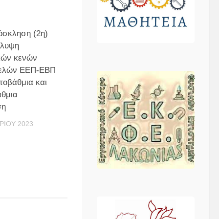
όσκληση (2η)
άλυψη
κών κενών
ελών ΕΕΠ-ΕΒΠ
τοβάθμια και
άθμια
ση
ΡΊΟΥ 2023