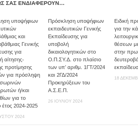
ΩΣ ΣΑΣ ΕΝΔΙΑΦΈΡΟΥΝ…
ηση υποψήφιων
Πρόσκληση υποψήφιων
Ειδική πρ
ευτικών
εκπαιδευτικών Γενικής
για την κ
άθμιας και
Εκπαίδευσης για
λειτουργι
οβάθμιας Γενικής
υποβολή
θέσεων μ
ευσης για
δικαιολογητικών στο
στην πρω
ή αίτησης-
Ο.Π.ΣΥ.Δ. στο πλαίσιο
δευτεροβ
ς προτίμησης
των υπ’ αριθμ. 1ΓΤ/2024
εκπαίδευ
ών για πρόσληψη
και 2ΓΔ/2024
18 ΔΕΚΕΜΒ
οσωρινών
Προκηρύξεων του
ρωτών ή/και
Α.Σ.Ε.Π.
θίων για το
26 ΙΟΥΛΊΟΥ 2024
 έτος 2024-2025
ΎΣΤΟΥ 2024