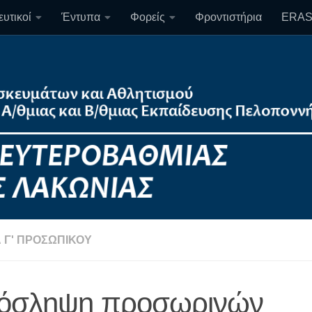
υτικοί
Έντυπα
Φορείς
Φροντιστήρια
ERA
 Γ' ΠΡΟΣΩΠΙΚΟΎ
όσληψη προσωρινών