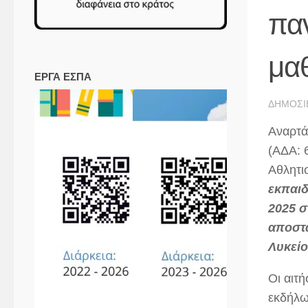
πα
μα
ΕΡΓΑ ΕΣΠΑ
ΔΗΜΟΣΙ
Αναρτά
(ΑΔΑ: 
Αθλητι
εκπαιδ
2025 σ
αποστά
Λυκείο
Οι αιτή
εκδήλω