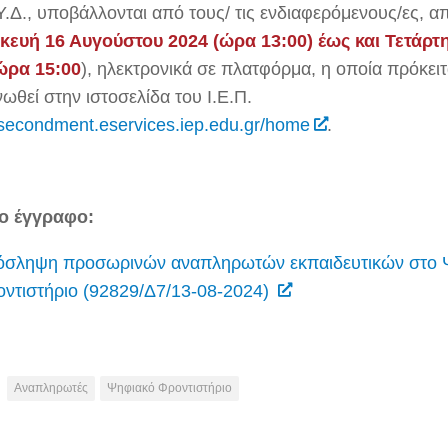
Υ.Δ., υποβάλλονται από τους/ τις ενδιαφερόμενους/ες,
α
ευή 16 Αυγούστου 2024 (ώρα 13:00) έως και Τετάρτ
ώρα 15:00
),
ηλεκτρονικά σε πλατφόρμα, η οποία πρόκειτ
ωθεί στην ιστοσελίδα του Ι.Ε.Π.
//secondment.eservices.iep.edu.gr/home
.
το έγγραφο:
όσληψη προσωρινών αναπληρωτών εκπαιδευτικών στο 
ντιστήριο (92829/Δ7/13-08-2024)
Αναπληρωτές
Ψηφιακό Φροντιστήριο