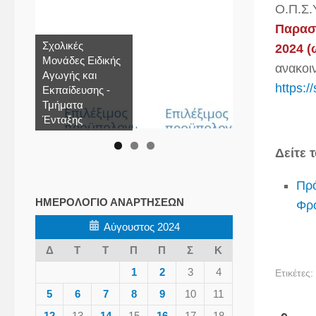
Ο.Π.Σ.
Παρασκ
Σχολικές
2024 (
Μονάδες Ειδικής
ανακοιν
Αγωγής και
https:
Εκπαίδευσης -
Τμήματα
Ένταξης
Δείτε 
Πρ
ΗΜΕΡΟΛΌΓΙΟ ΑΝΑΡΤΉΣΕΩΝ
Φρο
Αύγουστος 2024
Δ
Τ
Τ
Π
Π
Σ
Κ
1
2
3
4
Ετικέτες:
5
6
7
8
9
10
11
12
13
14
15
16
17
18