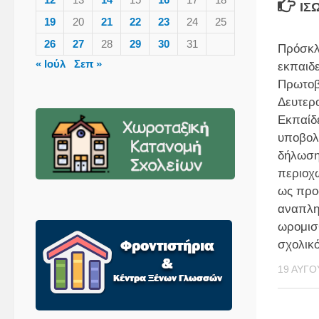
ΊΣ
19
20
21
22
23
24
25
26
27
28
29
30
31
Πρόσκλ
« Ιούλ
Σεπ »
εκπαιδ
Πρωτοβ
Δευτερ
Εκπαίδ
υποβολ
δήλωση
περιοχ
ως πρ
αναπλη
ωρομισ
σχολικό
19 ΑΥΓΟ