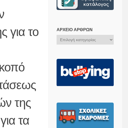
ν
 για το
ΑΡΧΕΊΟ ΆΡΘΡΩΝ
Αρχείο
Άρθρων
σκοπό
στάσεως
ών της
για τα