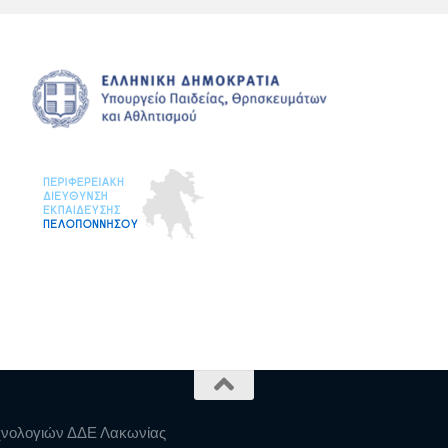
χνολογιών ΔΔΕ Λακωνίας