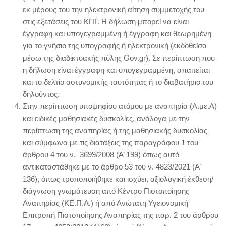
εκ μέρους του την ηλεκτρονική αίτηση συμμετοχής του
στις εξετάσεις του ΚΠΓ. Η δήλωση μπορεί να είναι
έγγραφη και υπογεγραμμένη ή έγγραφη και θεωρημένη
για το γνήσιο της υπογραφής ή ηλεκτρονική (εκδοθείσα
μέσω της διαδικτυακής πύλης Gov.gr). Σε περίπτωση που
η δήλωση είναι έγγραφη και υπογεγραμμένη, απαιτείται
και το δελτίο αστυνομικής ταυτότητας ή το διαβατήριο του
δηλούντος.
Στην περίπτωση υποψηφίου ατόμου με αναπηρία (Α.με.Α)
και ειδικές μαθησιακές δυσκολίες, ανάλογα με την
περίπτωση της αναπηρίας ή της μαθησιακής δυσκολίας
και σύμφωνα με τις διατάξεις της παραγράφου 1 του
άρθρου 4 του ν. 3699/2008 (Α’ 199) όπως αυτό
αντικαταστάθηκε με το άρθρο 53 του ν. 4823/2021 (Α΄
136), όπως τροποποιήθηκε και ισχύει, αξιολογική έκθεση/
διάγνωση γνωμάτευση από Κέντρο Πιστοποίησης
Αναπηρίας (ΚΕ.Π.Α.) ή από Ανώτατη Υγειονομική
Επιτροπή Πιστοποίησης Αναπηρίας της παρ. 2 του άρθρου