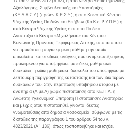
17 του ν. 4058/2012 (Α’ 63), ή από Κέντρο Διεπιστημονικής
Αξιολόγησης, Συμβουλευτικής και Υποστήριξης
(ΚΕ.Δ.Α.Σ.Υ.) (πρώην Κ.Ε.Σ.Υ.), ή από Κοινοτικό Κέντρο
Ψυχικής Υγείας Παιδιών και Εφήβων (Κο.Κ.ε.Ψ.Υ.Π.Ε.) ή
από Κέντρο Ψυχικής Υγείας ή από το Παιδικό
Αναπτυξιακό Κέντρο «Μιχαλήνειο» του Κέντρου
Κοινωνικής Πρόνοιας Περιφέρειας Αττικής, από τα οποία
να προκύπτει η συγκεκριμένη πάθηση την οποία
επικαλείται και οι ειδικές ανάγκες που αντιμετωπίζει ή/και,
προκειμένου για υποψηφίους με ειδικές μαθησιακές
δυσκολίες η ειδική μαθησιακή δυσκολία του υποψηφίου με
λεπτομερή περιγραφή της κατάστασης και των ιδιαίτερων
δυσκολιών του. Στην περίπτωση υποψηφίου ατόμου με
αναπηρία (Α.με.Α) χωρίς πιστοποίηση από ΚΕ.Π.Α. ή
Ανώτατη Υγειονομική Επιτροπή Πιστοποίησης Αναπηρίας
και μέχρις ότου πιστοποιηθεί, γίνονται δεκτές
γνωματεύσεις από δημόσια νοσοκομεία, σύμφωνα με τις
διατάξεις της παραγράφου 1 του άρθρου 54 του ν.
4823/2021 (Α΄ 136), όπως τροποποιήθηκε και ισχύει.