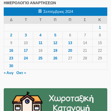
ΗΜΕΡΟΛΌΓΙΟ ΑΝΑΡΤΉΣΕΩΝ
Σεπτέμβριος 2024
Δ
Τ
Τ
Π
Π
Σ
Κ
1
2
3
4
5
6
7
8
9
10
11
12
13
14
15
16
17
18
19
20
21
22
23
24
25
26
27
28
29
30
« Αυγ
Οκτ »