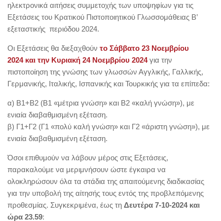
ηλεκτρονικά αιτήσεις συμμετοχής των υποψηφίων για τις
Εξετάσεις του Κρατικού Πιστοποιητικού Γλωσσομάθειας Β’
εξεταστικής περιόδου 2024.
Οι Εξετάσεις θα διεξαχθούν
το Σάββατο 23 Νοεμβρίου
2024
και την Κυριακή 24 Νοεμβρίου 2024
για την
πιστοποίηση της γνώσης των γλωσσών Αγγλικής, Γαλλικής,
Γερμανικής, Ιταλικής, Ισπανικής και Τουρκικής για τα επίπεδα:
α) Β1+Β2 (Β1 «μέτρια γνώση» και Β2 «καλή γνώση»), με
ενιαία διαβαθμισμένη εξέταση.
β) Γ1+Γ2 (Γ1 «πολύ καλή γνώση» και Γ2 «άριστη γνώση»), με
ενιαία διαβαθμισμένη εξέταση.
Όσοι επιθυμούν να λάβουν μέρος στις Εξετάσεις,
παρακαλούμε να μεριμνήσουν ώστε έγκαιρα να
ολοκληρώσουν όλα τα στάδια της απαιτούμενης διαδικασίας
για την υποβολή της αίτησής τους εντός της προβλεπόμενης
προθεσμίας. Συγκεκριμένα, έως τη
Δευτέρα
7-10-2024 και
ώρα 23.59
: