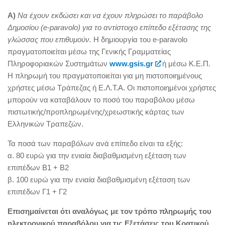
Α)
Να έχουν εκδώσει και να έχουν πληρώσει το παράβολο
Δημοσίου (
e-
paravolo) για το αντίστοιχο επίπεδο εξέτασης της
γλώσσας που επιθυμούν.
Η δημιουργία του e-paravolo
πραγματοποιείται μέσω της Γενικής Γραμματείας
Πληροφοριακών Συστημάτων
www.gsis.gr
ή μέσω Κ.Ε.Π.
Η πληρωμή του πραγματοποιείται για μη πιστοποιημένους
χρήστες μέσω Τράπεζας ή Ε.Λ.Τ.Α. Οι πιστοποιημένοι χρήστες
μπορούν να καταβάλουν το ποσό του παραβόλου μέσω
πιστωτικής/προπληρωμένης/χρεωστικής κάρτας των
Ελληνικών Τραπεζών.
Τα ποσά των παραβόλων ανά επίπεδο είναι τα εξής:
α. 80 ευρώ για την ενιαία διαβαθμισμένη εξέταση των
επιπέδων Β1 + Β2
β. 100 ευρώ για την ενιαία διαβαθμισμένη εξέταση των
επιπέδων Γ1 + Γ2
Επισημαίνεται ότι αναλόγως με τον τρόπο πληρωμής του
ηλεκτρονικού παραβόλου για τις Εξετάσεις του Κρατικού