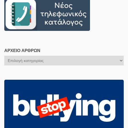
ΑΡΧΕΊΟ ΆΡΘΡΩΝ
Αρχείο
Άρθρων