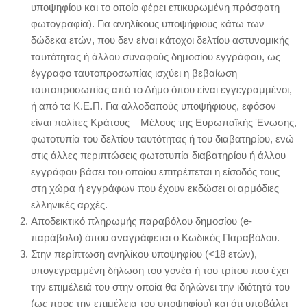
υποψηφίου και το οποίο φέρει επικυρωμένη πρόσφατη
φωτογραφία). Για ανηλίκους υποψήφιους κάτω των
δώδεκα ετών, που δεν είναι κάτοχοι δελτίου αστυνομικής
ταυτότητας ή άλλου συναφούς δημοσίου εγγράφου, ως
έγγραφο ταυτοπροσωπίας ισχύει η βεβαίωση
ταυτοπροσωπίας από το Δήμο όπου είναι εγγεγραμμένοι,
ή από τα Κ.Ε.Π. Για αλλοδαπούς υποψήφιους, εφόσον
είναι πολίτες Κράτους – Μέλους της Ευρωπαϊκής Ένωσης,
φωτοτυπία του δελτίου ταυτότητας ή του διαβατηρίου, ενώ
στις άλλες περιπτώσεις φωτοτυπία διαβατηρίου ή άλλου
εγγράφου βάσει του οποίου επιτρέπεται η είσοδός τους
στη χώρα ή εγγράφων που έχουν εκδώσει οι αρμόδιες
ελληνικές αρχές.
Αποδεικτικό πληρωμής παραβόλου δημοσίου (e-
παράβολο) όπου αναγράφεται ο Κωδικός Παραβόλου.
Στην περίπτωση ανηλίκου υποψηφίου (<18 ετών),
υπογεγραμμένη δήλωση του γονέα ή του τρίτου που έχει
την επιμέλειά του στην οποία θα δηλώνει την ιδιότητά του
(ως προς την επιμέλεια του υποψηφίου) και ότι υποβάλει