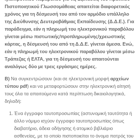
Πιστοποιητικού Γλωσσομάθειας απαιτείται διαφορετικός
χρόνος για τη δέσμευσή του από τον αρμόδιο υπάλληλο
της Διεύθυνσης Δευτεροβάθμιας Εκπαίδευσης (Δ.Δ.Ε.). Για
παράδειγμα, εάν η πληρωμή του ηλεκτρονικού παραβόλου
γίνεται μέσω πιστωτικής/προπληρωμένης/χρεωστικής
κάρτας, η δέσμευσή του από τη Δ.Δ.Ε. γίνεται άμεσα. Ενώ,
εάν η πληρωμή του ηλεκτρονικού παραβόλου γίνεται μέσω
Τράπεζας ή ΕΛΤΑ, για τη δέσμευσή του απαιτούνται
αναλόγως δύο με τρεις εργάσιμες ημέρες.
Β)
Να συγκεντρώσουν (και σε ηλεκτρονική μορφή
αρχείων
τύπου pdf
) και να μεταφορτώσουν στην ηλεκτρονική αίτησή
τους όλα τα απαιτούμενα κατά περίπτωση δικαιολογητικά,
δηλαδή:
Ένα έγγραφο ταυτοπροσωπίας (αστυνομική ταυτότητα ή
άλλο νόμιμο ισχύον έγγραφο ταυτοπροσωπίας όπως
διαβατήριο, άδεια οδήγησης ή ατομικό βιβλιάριο
ασθενείας, με το οποίο πιστοποιείται το όνομα πατρός του