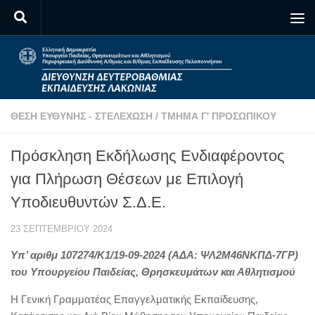
Skip to content
ΘΈΣΗ ΕΥΘΎΝΗΣ - ΣΤΕΛΈΧΩΣΗ
/
ΤΜΉΜΑ Γ' ΠΡΟΣΩΠΙΚΟΎ
Πρόσκληση Εκδήλωσης Ενδιαφέροντος
για Πλήρωση Θέσεων με Επιλογή
Υποδιευθυντών Σ.Δ.Ε.
23 ΣΕΠΤΕΜΒΡΊΟΥ 2024
Υπ’ αριθμ 107274/K1/19-09-2024 (ΑΔΑ: ΨΛ2Μ46ΝΚΠΔ-7ΓΡ)
του Υπουργείου Παιδείας, Θρησκευμάτων και Αθλητισμού
Η Γενική Γραμματέας Επαγγελματικής Εκπαίδευσης,