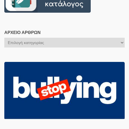
ΑΡΧΕΊΟ ΆΡΘΡΩΝ
Αρχείο
Άρθρων