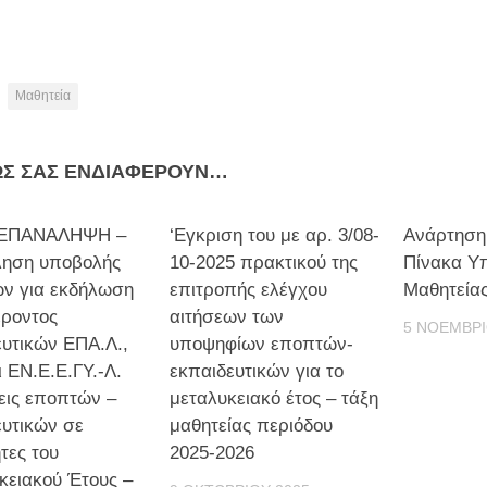
Μαθητεία
ΩΣ ΣΑΣ ΕΝΔΙΑΦΈΡΟΥΝ…
ΕΠΑΝΑΛΗΨΗ –
‘Eγκριση του με αρ. 3/08-
Ανάρτηση
ηση υποβολής
10-2025 πρακτικού της
Πίνακα Υ
ων για εκδήλωση
επιτροπής ελέγχου
Μαθητεία
έροντος
αιτήσεων των
5 ΝΟΕΜΒΡΊ
ευτικών ΕΠΑ.Λ.,
υποψηφίων εποπτών-
ι ΕΝ.Ε.Ε.ΓΥ.-Λ.
εκπαιδευτικών για το
εις εποπτών –
μεταλυκειακό έτος – τάξη
ευτικών σε
μαθητείας περιόδου
ητες του
2025-2026
κειακού Έτους –