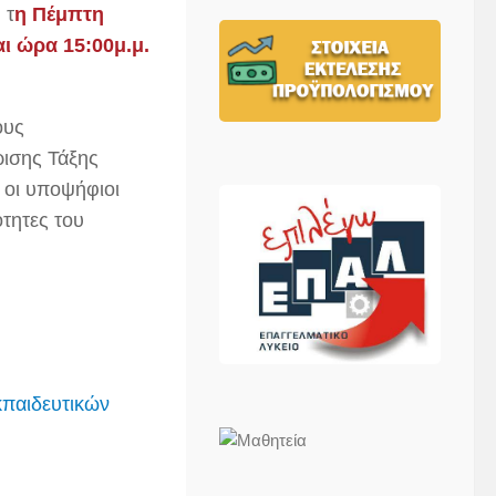
,
τ
η Πέμπτη
αι ώρα 15:00μ.μ.
ους
ρισης Τάξης
ς οι υποψήφιοι
ότητες του
κπαιδευτικών