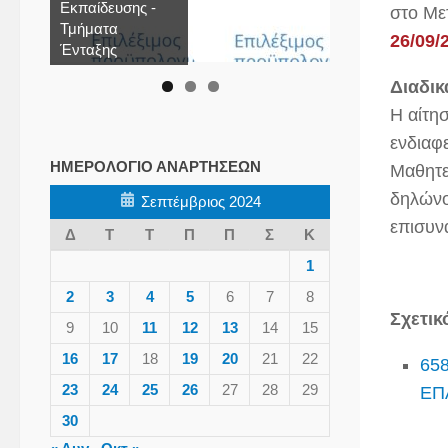
Εκπαίδευσης -
στο Με
Τμήματα
26/09/
Ένταξης
Διαδικ
Η αίτη
ενδιαφ
ΗΜΕΡΟΛΌΓΙΟ ΑΝΑΡΤΉΣΕΩΝ
Μαθητε
δηλώνο
Σεπτέμβριος 2024
επισυν
Δ
Τ
Τ
Π
Π
Σ
Κ
1
2
3
4
5
6
7
8
Σχετικ
9
10
11
12
13
14
15
16
17
18
19
20
21
22
65
23
24
25
26
27
28
29
ΕΠΑ
30