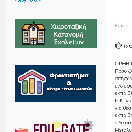
« Αυγ
Οκτ »
Ετικέτες:
ΊΣ
ΟΡΘΗ 
Πρόσκλ
αιτήσε
ενδιαφ
εκπαιδ
Ε.Κ. κα
για θέσ
εκπαιδ
ειδικότ
Μεταλυ