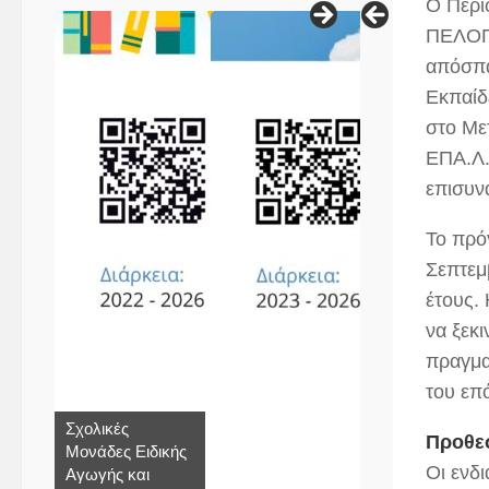
Ο Περι
ΠΕΛΟΠΟ
απόσπα
Εκπαίδ
στο Με
ΕΠΑ.Λ.
επισυν
Το πρό
Σεπτεμ
έτους.
να ξεκ
πραγμα
του επ
Σχολικές
Προθε
Μονάδες Ειδικής
Οι ενδ
Αγωγής και