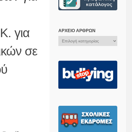
Κ. για
ΑΡΧΕΊΟ ΆΡΘΡΩΝ
Αρχείο
Άρθρων
ικών σε
ού