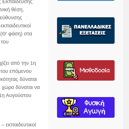
ς Εκπαίδευσης
νική θέση,
ιεύθυνσης
εκπαιδευτικοί
(Θ’ φάση) στα
 του
ίζει από την 1η
 του επόμενου
κότητας δύναται
ό χώρο δύναται να
31η Αυγούστου
– εκπαιδευτικοί