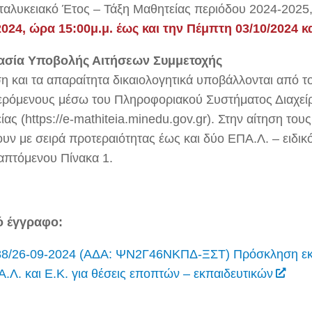
ταλυκειακό Έτος – Τάξη Μαθητείας περιόδου 2024-2025
2024, ώρα 15:00μ.μ. έως και την Πέμπτη 03/10/2024 κ
ασία Υποβολής Αιτήσεων Συμμετοχής
ση και τα απαραίτητα δικαιολογητικά υποβάλλονται από τ
ερόμενους μέσω του Πληροφοριακού Συστήματος Διαχεί
ίας (
https://e-mathiteia.minedu.gov.gr
). Στην αίτηση του
υν με σειρά προτεραιότητας έως και δύο ΕΠΑ.Λ. – ειδικ
απτόμενου Πίνακα 1.
ό έγγραφο:
88/26-09-2024 (ΑΔΑ: ΨΝ2Γ46ΝΚΠΔ-ΞΣΤ)
Πρόσκληση
ε
.Λ. και Ε.Κ. για θέσεις εποπτών – εκπαιδευτικών