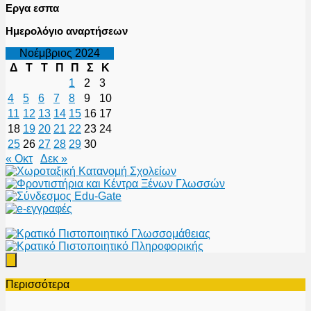
Εργα εσπα
Ημερολόγιο αναρτήσεων
Νοέμβριος 2024
Δ
Τ
Τ
Π
Π
Σ
Κ
1
2
3
4
5
6
7
8
9
10
11
12
13
14
15
16
17
18
19
20
21
22
23
24
25
26
27
28
29
30
« Οκτ
Δεκ »
Περισσότερα