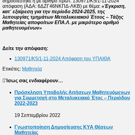
δημοσιεύτηκε η με αριθμό πρωτ.
130971/Κ5/1-11-2024
απόφαση (ΑΔΑ: 6ΔΖΓ46ΝΚΠΔ-ΛΚΒ) με θέμα:
«Έγκριση,
κατ΄ εξαίρεση για την περίοδο 2024-2025, της
λειτουργίας τμημάτων Μεταλυκειακού Έτους – Τάξης
Μαθητείας αποφοίτων ΕΠΑ.Λ. με μικρότερο αριθμό
μαθητευομένων»
Δείτε την απόφαση:
130971/Κ5/1-11-2024 Απόφαση του ΥΠΑΙΘΑ
Ετικέτες:
Μαθητεία
Ίσως σας ενδιαφέρουν…
Πρόσκληση Υποβολής Αιτήσεων Μαθητευόμενων
για Συμμετοχή στο Μεταλυκειακό Έτος – Περιόδου
2022-2023
19 Σεπτεμβρίου 2022
Γνωστοποίηση Δημοσίευσης ΚΥΑ Θέσεων
Μαθητείας