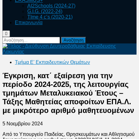
ERASMUS+
AI2Schools (2024-27)
G.I.G. (2022-24)
TIme 4 c’s (2020-21)
Επικοινωνία
Αναζήτηση
για:
Τμήμα Ε' Εκπαιδευτικών Θεμάτων
Έγκριση, κατ΄ εξαίρεση για την
περίοδο 2024-2025, της λειτουργίας
τμημάτων Μεταλυκειακού Έτους –
Τάξης Μαθητείας αποφοίτων ΕΠΑ.Λ.
με μικρότερο αριθμό μαθητευομένων
5 Νοεμβρίου 2024
Από το Υπουργείο Παιδείας, Θρησκευμάτων και Αθλητισμού