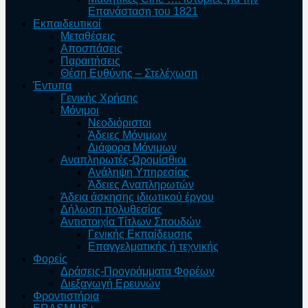
Επανάσταση του 1821
Εκπαιδευτικοί
Μεταθέσεις
Αποσπάσεις
Παραιτήσεις
Θέση Ευθύνης – Στελέχωση
Έντυπα
Γενικής Χρήσης
Μόνιμοι
Νεοδιόριστοι
Άδειες Μόνιμων
Διάφορα Μόνιμων
Αναπληρωτές-Ωρομίσθιοι
Ανάληψη Υπηρεσίας
Άδειες Αναπληρωτών
Άδεια άσκησης ιδιωτικού έργου
Δήλωση πολυθεσίας
Αντιστοιχία Τίτλων Σπουδών
Γενικής Εκπαίδευσης
Επαγγελματικής ή τεχνικής
Φορείς
Δράσεις-Προγράμματα Φορέων
Διεξαγωγή Ερευνών
Φροντιστήρια