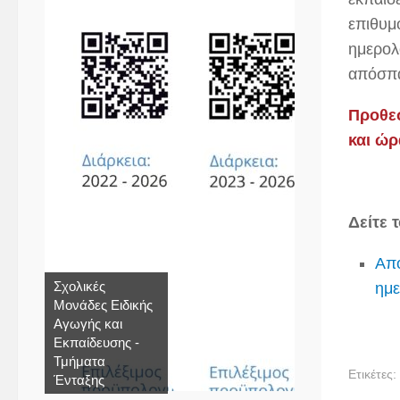
επιθυμ
ημερολ
απόσπ
Προθεσ
και ώρ
Δείτε 
Από
Σχολικές
ημε
Μονάδες Ειδικής
Αγωγής και
Εκπαίδευσης -
Τμήματα
Ετικέτες:
Ένταξης