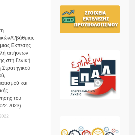
ση
ικώνΑ’/βάθμιας
θμιας Εκπ/σης
λή αιτήσεων
ς στη Γενική
 Στρατηγικού
ού,
ατισμού και
ικής
νησης του
022-2023)
2022