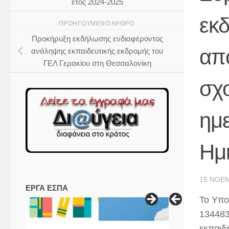
έτος 2024-2025
εκ
ΠΡΟΗΓΟΎΜΕΝΟ ΆΡΘΡΟ
Προκήρυξη εκδήλωσης ενδιαφέροντος
απ
ανάληψης εκπαιδευτικής εκδρομής του
ΓΕΛ Γερακίου στη Θεσσαλονίκη
σχο
ημε
Ημ
15 ΝΟΕΜ
ΕΡΓΑ ΕΣΠΑ
Το Υπο
134483
εκπαιδ