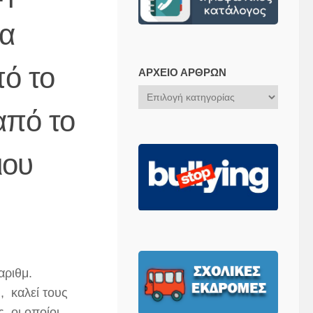
ια
ό το
ΑΡΧΕΊΟ ΆΡΘΡΩΝ
Αρχείο
Άρθρων
από το
ιου
αριθμ.
, καλεί
τους
 οι οποίοι