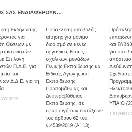
ΩΣ ΣΑΣ ΕΝΔΙΑΦΈΡΟΥΝ…
ηση Εκδήλωσης
Πρόσκληση υποβολής
Πρόσκλη
έροντος για
αίτησης για μόνιμο
εκπαιδευτ
η Θέσεων με
διορισμό σε κενές
και Β’/βά
ή συντονιστών
οργανικές θέσεις
για υποβο
με Επιλογή
σχολικών μονάδων
απόσπαση
στών Π.Δ.Ε. για
Γενικής Εκπαίδευσης και
Διεύθυνση
τεία και
Ειδικής Αγωγής και
Σχεδιασμ
ων Δ.Δ.Ε. για τη
Εκπαίδευσης
Προγραμμ
ία
Πρωτοβάθμιας και
Ηλεκτρον
Δευτεροβάθμιας
Διακυβέρ
ΛΊΟΥ 2023
Εκπαίδευσης, σε
ΥΠΑΙΘ (2
εφαρμογή των διατάξεων
1 ΙΟΥΝΊΟΥ 
του άρθρου 62 του
ν.4589/2019 (Α΄ 13)