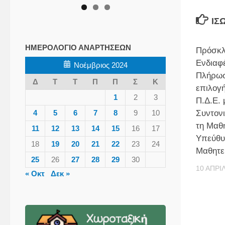
ΊΣ
ΗΜΕΡΟΛΌΓΙΟ ΑΝΑΡΤΉΣΕΩΝ
Πρόσκλ
Ενδιαφ
Νοέμβριος 2024
Πλήρωσ
Δ
Τ
Τ
Π
Π
Σ
Κ
επιλογ
1
2
3
Π.Δ.Ε. 
Συντονι
4
5
6
7
8
9
10
τη Μαθη
11
12
13
14
15
16
17
Υπεύθυν
18
19
20
21
22
23
24
Μαθητε
25
26
27
28
29
30
10 ΑΠΡΙ
« Οκτ
Δεκ »