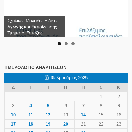
Σχολικές Μονάδες Ειδικής
Αγωγής και Εκπαίδευσης -
Τμήματα Ένταξης
ΗΜΕΡΟΛΌΓΙΟ ΑΝΑΡΤΉΣΕΩΝ
Φεβρουάριος 2025
Δ
Τ
Τ
Π
Π
Σ
Κ
1
2
3
4
5
6
7
8
9
10
11
12
13
14
15
16
17
18
19
20
21
22
23