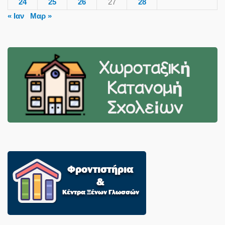
24
25
26
27
28
« Ιαν
Μαρ »