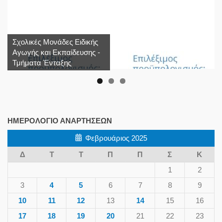
Σχολικές Μονάδες Ειδικής
Αγωγής και Εκπαίδευσης -
Τμήματα Ένταξης
ΗΜΕΡΟΛΌΓΙΟ ΑΝΑΡΤΉΣΕΩΝ
Φεβρουάριος 2025
Δ
Τ
Τ
Π
Π
Σ
Κ
1
2
3
4
5
6
7
8
9
10
11
12
13
14
15
16
17
18
19
20
21
22
23