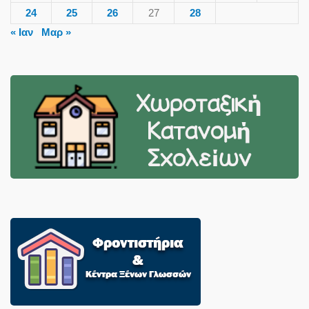
24
25
26
27
28
« Ιαν
Μαρ »