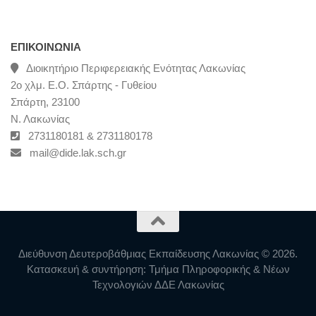
ΕΠΙΚΟΙΝΩΝΊΑ
Διοικητήριο Περιφερειακής Ενότητας Λακωνίας
2ο χλμ. Ε.Ο. Σπάρτης - Γυθείου
Σπάρτη, 23100
Ν. Λακωνίας
2731180181 & 2731180178
mail@dide.lak.sch.gr
Διεύθυνση Δευτεροβάθμιας Εκπαίδευσης Λακωνίας © 2026.
Κατασκευή & συντήρηση: Τμήμα Πληροφορικής & Νέων
Τεχνολογιών ΔΔΕ Λακωνίας