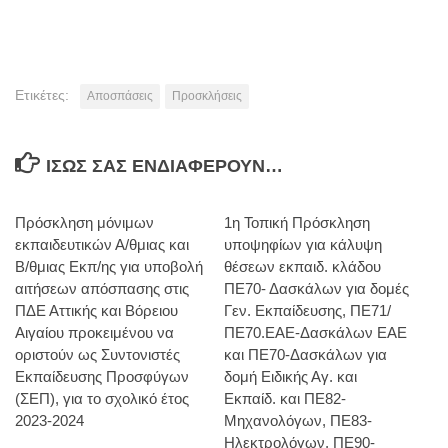
Ετικέτες:
Αποσπάσεις
Προσκλήσεις
ΊΣΩΣ ΣΑΣ ΕΝΔΙΑΦΈΡΟΥΝ…
Πρόσκληση μόνιμων
1η Τοπική Πρόσκληση
εκπαιδευτικών Α/θμιας και
υποψηφίων για κάλυψη
Β/θμιας Εκπ/ης για υποβολή
θέσεων εκπαιδ. κλάδου
αιτήσεων απόσπασης στις
ΠΕ70- Δασκάλων για δομές
ΠΔΕ Αττικής και Βόρειου
Γεν. Εκπαίδευσης, ΠΕ71/
Αιγαίου προκειμένου να
ΠΕ70.ΕΑΕ-Δασκάλων ΕΑΕ
οριστούν ως Συντονιστές
και ΠΕ70-Δασκάλων για
Εκπαίδευσης Προσφύγων
δομή Ειδικής Αγ. και
(ΣΕΠ), για το σχολικό έτος
Εκπαίδ. και ΠΕ82-
2023-2024
Μηχανολόγων, ΠΕ83-
Ηλεκτρολόγων, ΠΕ90-