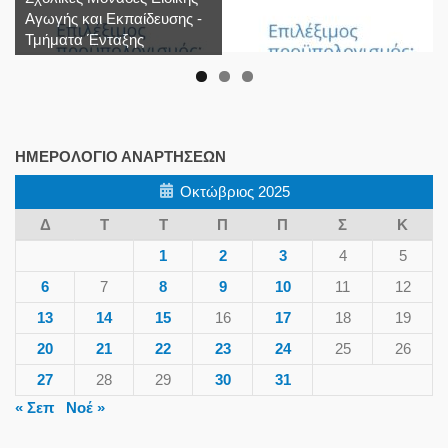
Αγωγής και Εκπαίδευσης -
Τμήματα Ένταξης
ΗΜΕΡΟΛΌΓΙΟ ΑΝΑΡΤΉΣΕΩΝ
Οκτώβριος 2025
Δ
Τ
Τ
Π
Π
Σ
Κ
1
2
3
4
5
6
7
8
9
10
11
12
13
14
15
16
17
18
19
20
21
22
23
24
25
26
27
28
29
30
31
« Σεπ
Νοέ »