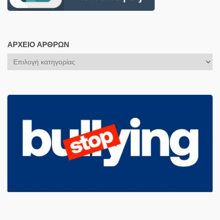
ΑΡΧΕΊΟ ΆΡΘΡΩΝ
Αρχείο
Άρθρων