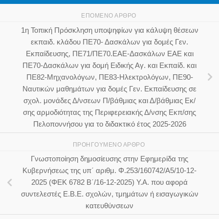
ΕΠΌΜΕΝΟ ΆΡΘΡΟ
1η Τοπική Πρόσκληση υποψηφίων για κάλυψη θέσεων
εκπαιδ. κλάδου ΠΕ70- Δασκάλων για δομές Γεν.
Εκπαίδευσης, ΠΕ71/ΠΕ70.ΕΑΕ-Δασκάλων ΕΑΕ και
ΠΕ70-Δασκάλων για δομή Ειδικής Αγ. και Εκπαίδ. και
ΠΕ82-Μηχανολόγων, ΠΕ83-Ηλεκτρολόγων, ΠΕ90-
Ναυτικών μαθημάτων για δομές Γεν. Εκπαίδευσης σε
σχολ. μονάδες Δ/νσεων Π/βάθμιας και Δ/βάθμιας Εκ/
σης αρμοδιότητας της Περιφερειακής Δ/νσης Εκπ/σης
Πελοποννήσου για το διδακτικό έτος 2025-2026
ΠΡΟΗΓΟΎΜΕΝΟ ΆΡΘΡΟ
Γνωστοποίηση δημοσίευσης στην Εφημερίδα της
Κυβερνήσεως της υπ΄ αριθμ. Φ.253/160742/Α5/10-12-
2025 (ΦΕΚ 6782 Β΄/16-12-2025) Υ.Α. που αφορά
συντελεστές Ε.Β.Ε. σχολών, τμημάτων ή εισαγωγικών
κατευθύνσεων