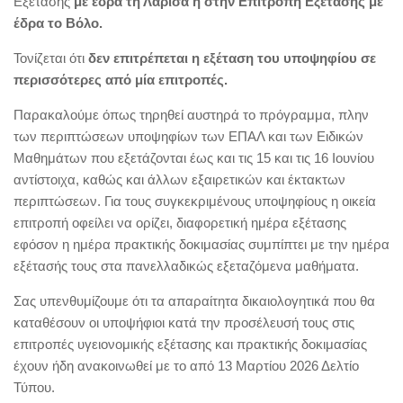
Εξέτασης
με έδρα τη Λάρισα ή στην Επιτροπή Εξέτασης με
έδρα το Βόλο.
Τονίζεται ότι
δεν επιτρέπεται η εξέταση του υποψηφίου σε
περισσότερες από μία επιτροπές.
Παρακαλούμε όπως τηρηθεί αυστηρά το πρόγραμμα, πλην
των περιπτώσεων υποψηφίων των ΕΠΑΛ και των Ειδικών
Μαθημάτων που εξετάζονται έως και τις 15 και τις 16 Ιουνίου
αντίστοιχα, καθώς και άλλων εξαιρετικών και έκτακτων
περιπτώσεων. Για τους συγκεκριμένους υποψηφίους η οικεία
επιτροπή οφείλει να ορίζει, διαφορετική ημέρα εξέτασης
εφόσον η ημέρα πρακτικής δοκιμασίας συμπίπτει με την ημέρα
εξέτασής τους στα πανελλαδικώς εξεταζόμενα μαθήματα.
Σας υπενθυμίζουμε ότι τα απαραίτητα δικαιολογητικά που θα
καταθέσουν οι υποψήφιοι κατά την προσέλευσή τους στις
επιτροπές υγειονομικής εξέτασης και πρακτικής δοκιμασίας
έχουν ήδη ανακοινωθεί με το από 13 Μαρτίου 2026 Δελτίο
Τύπου.