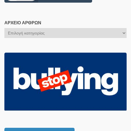
ΑΡΧΕΊΟ ΆΡΘΡΩΝ
Αρχείο
Άρθρων