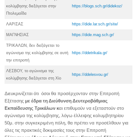
κολύμβησης διεξάγεται στην
https://blogs.sch.gr/didekoz/
Πτολεμαΐδα
ΛΑΡΙΣΑΣ
https://dide.lar.sch.gr/site/
ΜΑΓΝΗΣΙΑΣ
https://dide.mag.sch.gr/
ΤΡΙΚΑΛΩΝ, δεν διεξάγεται το
αγώνισμα της κολύμβησης σε αυτή
https://ddetrikala.gr/
την επιτροπή
ΛΕΣΒΟΥ, το αγώνισμα της
https://ddelesvou.gr/
κολύμβησης διεξάγεται στη Χίο
Διευκρινίζεται ότι όσοι θα προσέρχονταν στην Επιτροπή
Εξέτασης
με έδρα τη Διεύθυνση Δευτεροβάθμιας
Εκπαίδευσης Τρικάλων κ
αι επιθυμούν να εξεταστούν στο
αγώνισμα της κολύμβησης, λόγω έλλειψης κολυμβητηρίου
50μ. στην συγκεκριμένη πόλη, θα πρέπει να προσέλθουν για
όλες τις πρακτικές δοκιμασίες τους στην Επιτροπή