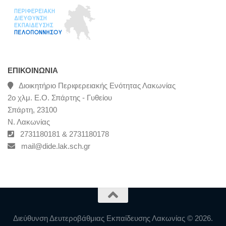
ΕΠΙΚΟΙΝΩΝΊΑ
Διοικητήριο Περιφερειακής Ενότητας Λακωνίας
2ο χλμ. Ε.Ο. Σπάρτης - Γυθείου
Σπάρτη, 23100
Ν. Λακωνίας
2731180181 & 2731180178
mail@dide.lak.sch.gr
Διεύθυνση Δευτεροβάθμιας Εκπαίδευσης Λακωνίας © 2026.