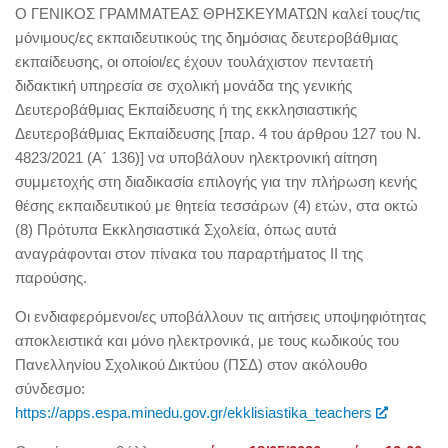
Ο ΓΕΝΙΚΟΣ ΓΡΑΜΜΑΤΕΑΣ ΘΡΗΣΚΕΥΜΑΤΩΝ καλεί τους/τις
μόνιμους/ες εκπαιδευτικούς της δημόσιας δευτεροβάθμιας
εκπαίδευσης, οι οποίοι/ες έχουν τουλάχιστον πενταετή
διδακτική υπηρεσία σε σχολική μονάδα της γενικής
Δευτεροβάθμιας Εκπαίδευσης ή της εκκλησιαστικής
Δευτεροβάθμιας Εκπαίδευσης [παρ. 4 του άρθρου 127 του Ν.
4823/2021 (Α΄ 136)] να υποβάλουν ηλεκτρονική αίτηση
συμμετοχής στη διαδικασία επιλογής για την πλήρωση κενής
θέσης εκπαιδευτικού με θητεία τεσσάρων (4) ετών, στα οκτώ
(8) Πρότυπα Εκκλησιαστικά Σχολεία, όπως αυτά
αναγράφονται στον πίνακα του παραρτήματος ΙΙ της
παρούσης.
Οι ενδιαφερόμενοι/ες υποβάλλουν τις αιτήσεις υποψηφιότητας
αποκλειστικά και μόνο ηλεκτρονικά, με τους κωδικούς του
Πανελληνίου Σχολικού Δικτύου (ΠΣΔ) στον ακόλουθο
σύνδεσμο:
https://apps.espa.minedu.gov.gr/ekklisiastika_teachers