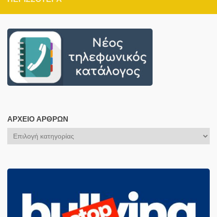
ΑΡΧΕΊΟ ΆΡΘΡΩΝ
Αρχείο
Άρθρων