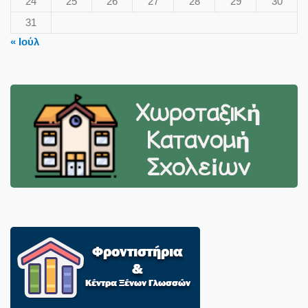
24
25
26
27
28
29
30
31
« Ιούλ