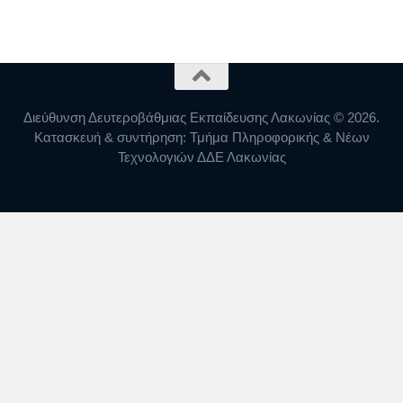
Διεύθυνση Δευτεροβάθμιας Εκπαίδευσης Λακωνίας © 2026.
Κατασκευή & συντήρηση: Τμήμα Πληροφορικής & Νέων
Τεχνολογιών ΔΔΕ Λακωνίας