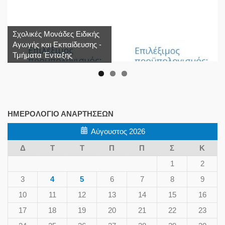
Σχολικές Μονάδες Ειδικής
Αγωγής και Εκπαίδευσης -
Τμήματα Ένταξης
ΗΜΕΡΟΛΌΓΙΟ ΑΝΑΡΤΉΣΕΩΝ
Αύγουστος 2026
Δ
Τ
Τ
Π
Π
Σ
Κ
1
2
3
4
5
6
7
8
9
10
11
12
13
14
15
16
17
18
19
20
21
22
23