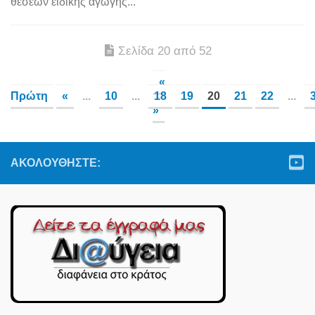
θέσεων ειδικής αγωγής...
Σελίδα 20 από 52
«
Πρώτη
«
...
10
...
18
19
20
21
22
...
»
ΑΚΟΛΟΥΘΉΣΤΕ: