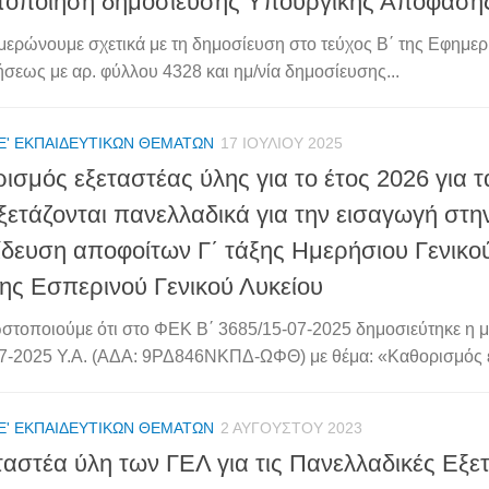
τοποίηση δημοσίευσης Υπουργικής Απόφαση
μερώνουμε σχετικά με τη δημοσίευση στο τεύχος Β΄ της Εφημερ
σεως με αρ. φύλλου 4328 και ημ/νία δημοσίευσης...
Ε' ΕΚΠΑΙΔΕΥΤΙΚΏΝ ΘΕΜΆΤΩΝ
17 ΙΟΥΛΊΟΥ 2025
ισμός εξεταστέας ύλης για το έτος 2026 για 
ξετάζονται πανελλαδικά για την εισαγωγή στη
δευση αποφοίτων Γ΄ τάξης Ημερήσιου Γενικού
ξης Εσπερινού Γενικού Λυκείου
στοποιούμε ότι στο ΦΕΚ Β΄ 3685/15-07-2025 δημοσιεύτηκε η μ
7-2025 Υ.Α. (ΑΔΑ: 9ΡΔ846ΝΚΠΔ-ΩΦΘ) με θέμα: «Καθορισμός εξ
Ε' ΕΚΠΑΙΔΕΥΤΙΚΏΝ ΘΕΜΆΤΩΝ
2 ΑΥΓΟΎΣΤΟΥ 2023
ταστέα ύλη των ΓΕΛ για τις Πανελλαδικές Εξε