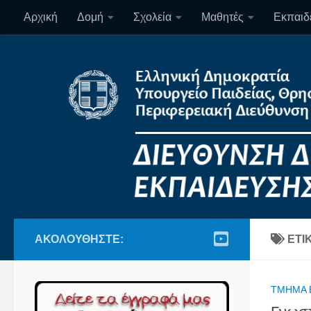
Αρχική
Δομή
Σχολεία
Μαθητές
Εκπαιδε
Skip to content
ΑΚΟΛΟΥΘΉΣΤΕ:
ΕΤΙ
ΤΜΉΜΑ 