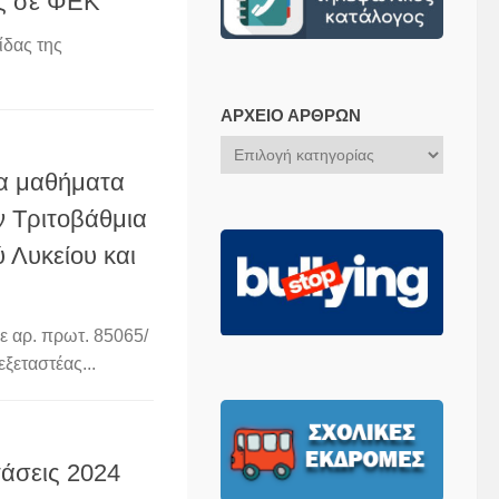
ς σε ΦΕΚ
ίδας της
ΑΡΧΕΊΟ ΆΡΘΡΩΝ
Αρχείο
Άρθρων
τα μαθήματα
ν Τριτοβάθμια
 Λυκείου και
ε αρ. πρωτ. 85065/
εταστέας...
τάσεις 2024