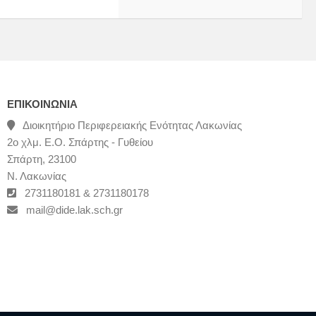
ΕΠΙΚΟΙΝΩΝΊΑ
Διοικητήριο Περιφερειακής Ενότητας Λακωνίας
2ο χλμ. Ε.Ο. Σπάρτης - Γυθείου
Σπάρτη, 23100
Ν. Λακωνίας
2731180181 & 2731180178
mail@dide.lak.sch.gr