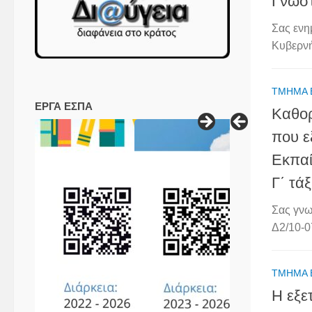
Γνωσ
Σας ενη
Κυβερνή
ΤΜΉΜΑ 
ΕΡΓΑ ΕΣΠΑ
Καθορ
που ε
Εκπαί
Γ΄ τά
Σας γνω
Δ2/10-0
ΤΜΉΜΑ 
Η εξε