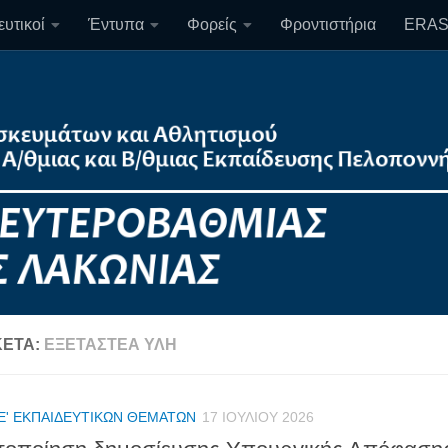
υτικοί
Έντυπα
Φορείς
Φροντιστήρια
ERA
ΚΈΤΑ:
ΕΞΕΤΑΣΤΈΑ ΎΛΗ
Ε' ΕΚΠΑΙΔΕΥΤΙΚΏΝ ΘΕΜΆΤΩΝ
17 ΙΟΥΛΊΟΥ 2026