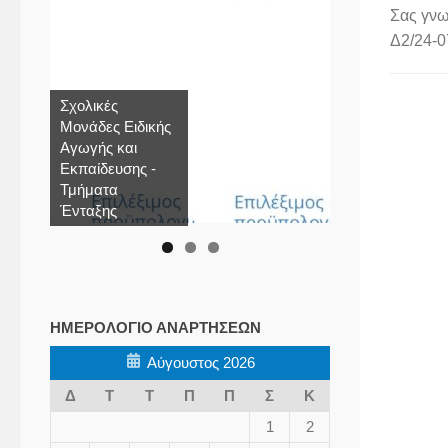
Σας γνω
Δ2/24-0
Σχολικές
Μονάδες Ειδικής
Αγωγής και
Εκπαίδευσης -
Τμήματα
Ένταξης
ΗΜΕΡΟΛΌΓΙΟ ΑΝΑΡΤΉΣΕΩΝ
Αύγουστος 2026
Δ
Τ
Τ
Π
Π
Σ
Κ
1
2