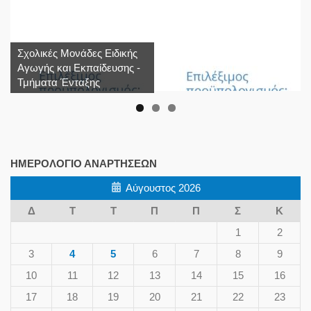
Σχολικές Μονάδες Ειδικής
Αγωγής και Εκπαίδευσης -
Τμήματα Ένταξης
ΗΜΕΡΟΛΌΓΙΟ ΑΝΑΡΤΉΣΕΩΝ
Αύγουστος 2026
Δ
Τ
Τ
Π
Π
Σ
Κ
1
2
3
4
5
6
7
8
9
10
11
12
13
14
15
16
17
18
19
20
21
22
23