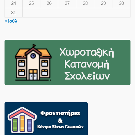
24
25
26
27
28
29
30
31
« Ιούλ