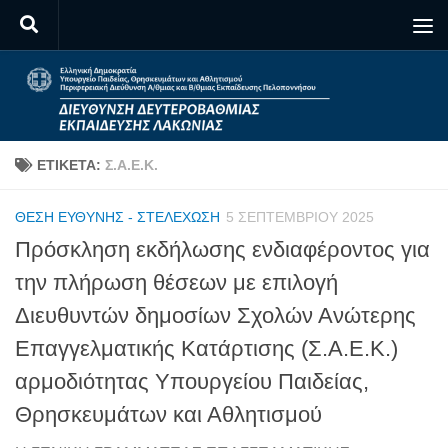
Skip to content
ΕΤΙΚΈΤΑ:
Σ.Α.Ε.Κ.
ΘΈΣΗ ΕΥΘΎΝΗΣ - ΣΤΕΛΈΧΩΣΗ
5 ΣΕΠΤΕΜΒΡΊΟΥ 2025
Πρόσκληση εκδήλωσης ενδιαφέροντος για
την πλήρωση θέσεων με επιλογή
Διευθυντών δημοσίων Σχολών Ανώτερης
Επαγγελματικής Κατάρτισης (Σ.Α.Ε.Κ.)
αρμοδιότητας Υπουργείου Παιδείας,
Θρησκευμάτων και Αθλητισμού