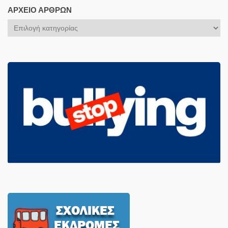
ΑΡΧΕΊΟ ΆΡΘΡΩΝ
Αρχείο
Άρθρων