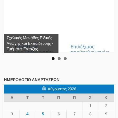
Σχολικές Μονάδες Ειδικής
Αγωγής και Εκπαίδευσης -
Τμήματα Ένταξης
ΗΜΕΡΟΛΌΓΙΟ ΑΝΑΡΤΉΣΕΩΝ
Αύγουστος 2026
Δ
Τ
Τ
Π
Π
Σ
Κ
1
2
3
4
5
6
7
8
9