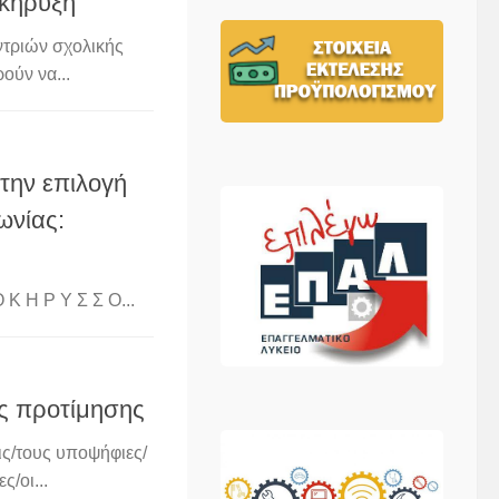
οκήρυξη
ντριών σχολικής
ούν να...
την επιλογή
ωνίας:
Κ Η Ρ Υ Σ Σ Ο...
ς προτίμησης
ις/τους υποψήφιες/
/οι...