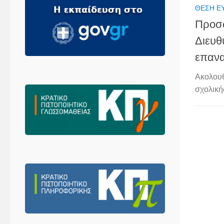
ΘΈΣΗ Ε
Προσω
Διευθ
επαν
Ακολουθ
σχολική