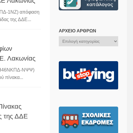
ΔΕ Λακωνίας
ΝΚΠΔ-1ΝΖ) απόφαση
δας της ΔΔΕ...
ΑΡΧΕΊΟ ΆΡΘΡΩΝ
Αρχείο
Άρθρων
φίων
.Ε. Λακωνίας
95ΒΗ46ΝΚΠΔ-ΝΨΨ)
ύ πίνακα...
Πίνακας
ς της ΔΔΕ