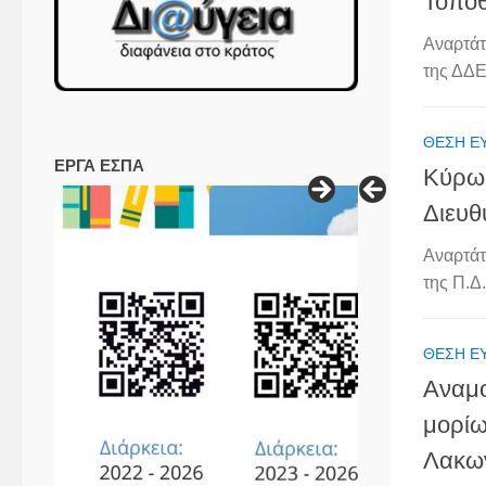
Τοποθ
Αναρτάτ
της ΔΔΕ
ΘΈΣΗ Ε
ΕΡΓΑ ΕΣΠΑ
Κύρωσ
Διευθ
Αναρτάτ
της Π.Δ
ΘΈΣΗ Ε
Αναμο
μορίω
Λακω