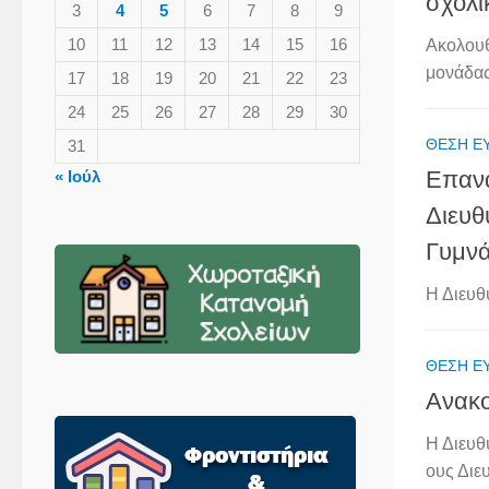
σχολι
3
4
5
6
7
8
9
10
11
12
13
14
15
16
Ακολουθ
μονάδας
17
18
19
20
21
22
23
24
25
26
27
28
29
30
ΘΈΣΗ Ε
31
Επανα
« Ιούλ
Διευθ
Γυμνά
Η Διευθ
ΘΈΣΗ Ε
Ανακο
Η Διευθ
ους Διε