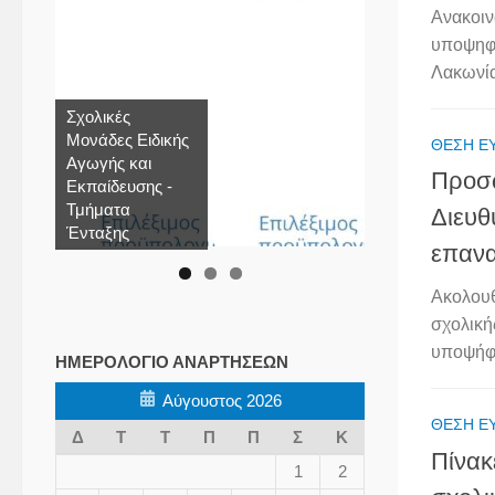
Ανακοιν
υποψηφί
Λακωνία
Σχολικές
Μονάδες Ειδικής
ΘΈΣΗ Ε
Αγωγής και
Προσω
Εκπαίδευσης -
Τμήματα
Διευθ
Ένταξης
επαν
Ακολουθ
σχολική
υποψήφιο
ΗΜΕΡΟΛΌΓΙΟ ΑΝΑΡΤΉΣΕΩΝ
Αύγουστος 2026
ΘΈΣΗ Ε
Δ
Τ
Τ
Π
Π
Σ
Κ
Πίνακ
1
2