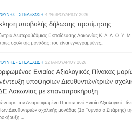
ΥΘΎΝΗΣ - ΣΤΕΛΈΧΩΣΗ
4 ΦΕΒΡΟΥΑΡΊΟΥ 2026
κληση υποβολής δήλωσης προτίμησης
ύντρια Δευτεροβάθμιας Εκπαίδευσης Λακωνίας Κ Α Λ Ο Υ Μ 
τριες σχολικής μονάδας που είναι εγγεγραμμένες...
ΥΘΎΝΗΣ - ΣΤΕΛΈΧΩΣΗ
22 ΙΑΝΟΥΑΡΊΟΥ 2026
ρφωμένος Ενιαίος Αξιολογικός Πίνακας μορί
νέντευξη υποψηφίων Διευθυντών/τριών σχολ
ΔΕ Λακωνίας με επαναπροκήρυξη
ώνουμε: τον Αναμορφωμένο Προσωρινό Ενιαίο Αξιολογικό Πίν
ων Διευθυντριών σχολικής μονάδας (1ο Γυμνάσιο Σπάρτης) τ
οκήρυξη....