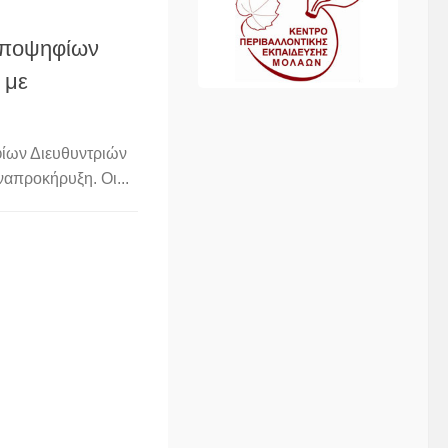
υποψηφίων
 με
φίων Διευθυντριών
απροκήρυξη. Οι...