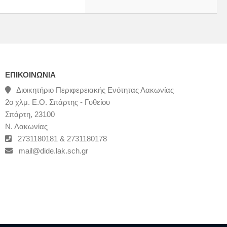
ΕΠΙΚΟΙΝΩΝΊΑ
Διοικητήριο Περιφερειακής Ενότητας Λακωνίας
2ο χλμ. Ε.Ο. Σπάρτης - Γυθείου
Σπάρτη, 23100
Ν. Λακωνίας
2731180181 & 2731180178
mail@dide.lak.sch.gr