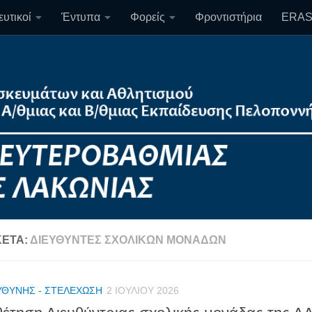
υτικοί
Έντυπα
Φορείς
Φροντιστήρια
ERA
ΚΈΤΑ:
ΔΙΕΥΘΥΝΤΈΣ ΣΧΟΛΙΚΏΝ ΜΟΝΆΔΩΝ
ΥΘΎΝΗΣ - ΣΤΕΛΈΧΩΣΗ
2 ΙΟΥΛΊΟΥ 2026