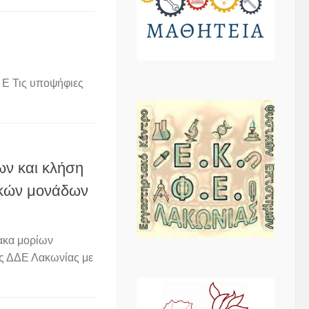
Ε Τις υποψήφιες
ων και κλήση
ικών μονάδων
ακα μορίων
ης ΔΔΕ Λακωνίας με