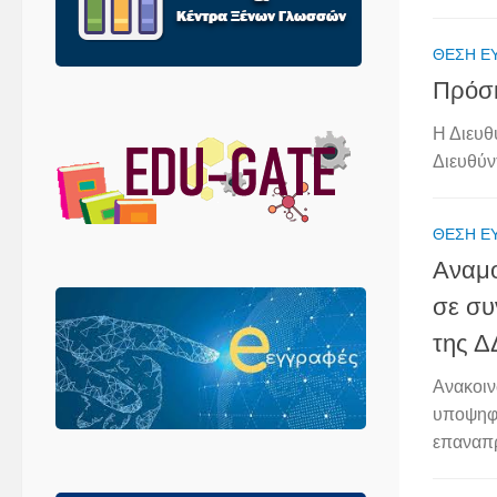
ΘΈΣΗ Ε
Πρόσ
Η Διευθ
Διευθύν
ΘΈΣΗ Ε
Αναμο
σε συ
της Δ
Ανακοιν
υποψηφί
επαναπρ