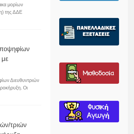
ακα μορίων
η) της ΔΔΕ
υποψηφίων
 με
φίων Διευθυντριών
ροκήρυξη. Οι
τών/τριών