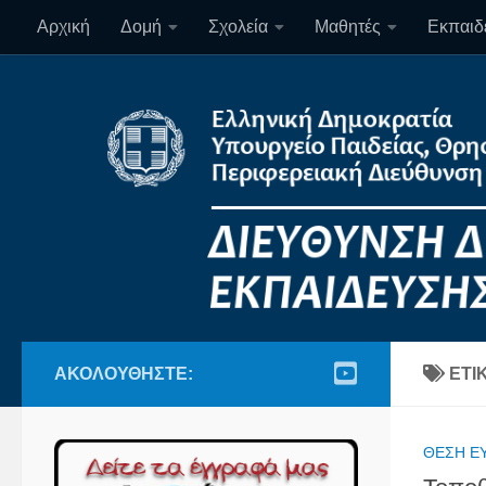
Αρχική
Δομή
Σχολεία
Μαθητές
Εκπαιδε
Skip to content
ΑΚΟΛΟΥΘΉΣΤΕ:
ΕΤΙ
ΘΈΣΗ Ε