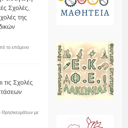
κές Σχολές,
χολές της
δικών
από το επόμενο
 τις Σχολές
ετάσεων
αι Θρησκευμάτων με