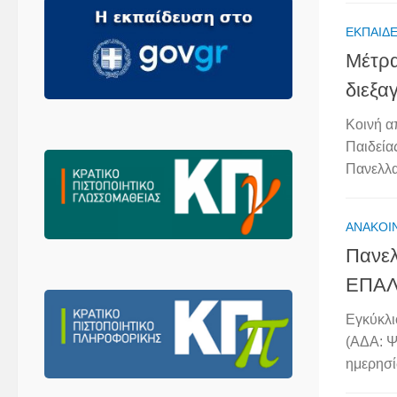
ΕΚΠΑΙΔΕ
Μέτρα
διεξα
Κοινή α
Παιδεία
Πανελλα
ΑΝΑΚΟΙ
Πανελ
ΕΠΑΛ 
Εγκύκλι
(ΑΔΑ: Ψ
ημερησί