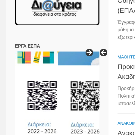
Οδηγί
(ΕΠΑ
Έγγραφο
μάθημα 
εξωτερικ
ΕΡΓΑ ΕΣΠΑ
ΜΑΘΗΤ
Προκή
Ακαδη
Προκήρυ
Πολιτικ
ιστοσελ
ΑΝΑΚΟΙ
Ανακο