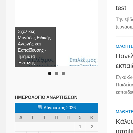
test
Την εβδ
(εργάσιμ
Σχολικές
Μονάδες Ειδικής
Αγωγής και
ΜΑΘΗΤ
Εκπαίδευσης -
Πανελ
Τμήματα
Ένταξης
εκπαι
Εγκύκλι
Παιδεία
εκπαιδευ
ΗΜΕΡΟΛΌΓΙΟ ΑΝΑΡΤΉΣΕΩΝ
Αύγουστος 2026
ΜΑΘΗΤ
Δ
Τ
Τ
Π
Π
Σ
Κ
Κάλυψ
1
2
υποψη