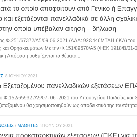
κατά το οποίο αποφοιτούν από Γενικό ή Επαγγ
ο και εξετάζονται πανελλαδικά σε άλλη σχολι
στην οποία υπέβαλαν αίτηση – δήλωση
ος Φ.251/67372/A5/09-06-2021 (ΑΔΑ: 92Θ446ΜΤΛΗ-6ΚΑ) του
ς και Θρησκευμάτων Με την Φ.151/89670/A5 (ΦΕΚ 1918/Β/01-0
κή Απόφαση ρυθμίζονται τα θέματα...
ΈΣ
8 ΙΟΥΝΊΟΥ 2021
ο Εξεταζομένου πανελλαδικών εξετάσεων ΕΠ
 Φ.152/65932 /Α5/07- 06 -2021 του Υπουργείου Παιδείας και
εξεταζομένου θα χρησιμοποιηθούν ως αποδεικτικά της ταυτότητας
ΝΏΣΕΙΣ
/
ΜΑΘΗΤΈΣ
8 ΙΟΥΝΊΟΥ 2021
ργεια προκαταρκτικών εξετάσεων (ΠΚΕ) για τ