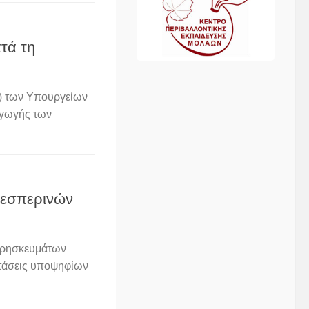
τά τη
) των Υπουργείων
αγωγής των
 εσπερινών
 Θρησκευμάτων
τάσεις υποψηφίων