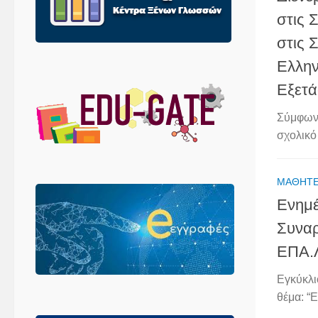
στις 
στις 
Ελλην
Εξετ
Σύμφωνα
σχολικό 
ΜΑΘΗΤ
Ενημέ
Συνα
ΕΠΑ.
Εγκύκλι
θέμα: “