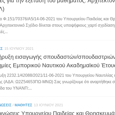
ες για την εξέταση του μαθήματος: Αρχιτεκτον
Λ)
 Φ.151/70376/Α5/14-06-2021 του Υπουργείου Παιδείας και Θρ
Αρχιτεκτονικό Σχέδιο δίνεται στους υποψήφιους χαρτί σχεδίαση
ές...
ΈΣ
15 ΙΟΥΝΊΟΥ 2021
ρυξη εισαγωγής σπουδαστών/σπουδαστριών
μίες Εμπορικού Ναυτικού Ακαδημαϊκού Έτου
ξη 2232.1/42088/2021/11-06-2021 του Υπουργείου Ναυτιλίας 
ής (ΑΔΑ: Ω2Ζ54653ΠΩ-ΜΝΩ) Σας γνωρίζουμε ότι αναρτήθηκε στ
ίδα του ΥΝΑΝΠ:...
ΝΏΣΕΙΣ
/
ΜΑΘΗΤΈΣ
13 ΙΟΥΝΊΟΥ 2021
ινώσεις Υπουργείου Παιδείας και Θρησκευμάτω