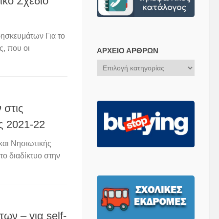
ικό Σχέδιο
ησκευμάτων Για το
ς, που οι
ΑΡΧΕΊΟ ΆΡΘΡΩΝ
Αρχείο
Άρθρων
 στις
ς 2021-22
και Νησιωτικής
ο διαδίκτυο στην
ν – για self-