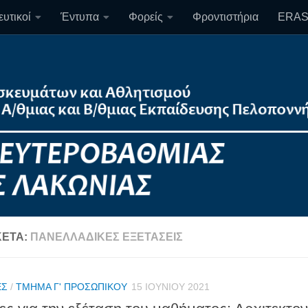
υτικοί
Έντυπα
Φορείς
Φροντιστήρια
ERA
ΚΈΤΑ:
ΠΑΝΕΛΛΑΔΙΚΈΣ ΕΞΕΤΆΣΕΙΣ
ΈΣ
/
ΤΜΉΜΑ Γ' ΠΡΟΣΩΠΙΚΟΎ
15 ΙΟΥΝΊΟΥ 2021