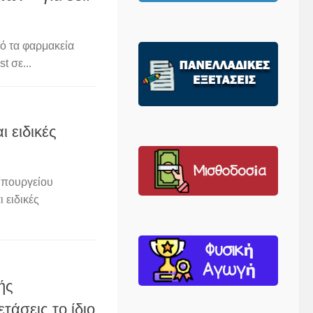
ό τα φαρμακεία
t σε...
 ειδικές
Υπουργείου
 ειδικές
ής
άσεις το ίδιο