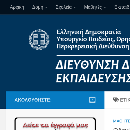
Αρχική
Δομή
Σχολεία
Μαθητές
Εκπαιδε
Skip to content
ΑΚΟΛΟΥΘΉΣΤΕ:
ΕΤΙ
ΜΑΘΗΤ