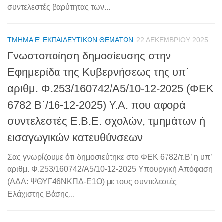
συντελεστές βαρύτητας των...
ΤΜΉΜΑ Ε' ΕΚΠΑΙΔΕΥΤΙΚΏΝ ΘΕΜΆΤΩΝ
22 ΔΕΚΕΜΒΡΊΟΥ 2025
Γνωστοποίηση δημοσίευσης στην
Εφημερίδα της Κυβερνήσεως της υπ΄
αριθμ. Φ.253/160742/Α5/10-12-2025 (ΦΕΚ
6782 Β΄/16-12-2025) Υ.Α. που αφορά
συντελεστές Ε.Β.Ε. σχολών, τμημάτων ή
εισαγωγικών κατευθύνσεων
Σας γνωρίζουμε ότι δημοσιεύτηκε στο ΦΕΚ 6782/τ.Β’ η υπ’
αριθμ. Φ.253/160742/Α5/10-12-2025 Υπουργική Απόφαση
(ΑΔΑ: ΨΘΥΓ46ΝΚΠΔ-Ε1Ο) με τους συντελεστές
Ελάχιστης Βάσης...