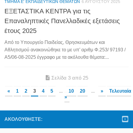
ΤΜΉΜΑ Ε' ΕΚΠΑΙΔΕΥΤΙΚΏΝ ΘΕΜΆΤΩΝ
6 ΑΥΓΟΎΣΤΟΥ 2025
ΕΞΕΤΑΣΤΙΚΑ ΚΕΝΤΡΑ για τις
Επαναληπτικές Πανελλαδικές εξετάσεις
έτους 2025
Από το Υπουργείο Παιδείας, Θρησκευμάτων και
Αθλητισμού ανακοινώθηκε το με υπ’ αριθμ Φ.253/ 97193 /
Α5/06-08-2025 έγγραφο με τα ακόλουθα θέματα:...
Σελίδα 3 από 25
«
1
2
3
4
5
...
10
20
...
»
Τελευταία
»
ΑΚΟΛΟΥΘΉΣΤΕ: