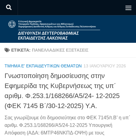
Skip to content
ΕΤΙΚΈΤΑ:
ΠΑΝΕΛΛΑΔΙΚΈΣ ΕΞΕΤΆΣΕΙΣ
ΤΜΉΜΑ Ε' ΕΚΠΑΙΔΕΥΤΙΚΏΝ ΘΕΜΆΤΩΝ
13 ΙΑΝΟΥΑΡΊΟΥ 2026
Γνωστοποίηση δημοσίευσης στην
Εφημερίδα της Κυβερνήσεως της υπ΄
αριθμ. Φ.253.1/168266/Α5/24- 12-2025
(ΦΕΚ 7145 Β΄/30-12-2025) Υ.Α.
Σας γνωρίζουμε ότι δημοσιεύτηκε στο ΦΕΚ 7145/τ.Β’ η υπ΄
αριθμ. Φ.253.1/168266/Α5/24-12-2025 Υπουργική
Απόφαση (ΑΔΑ: 6ΜΤΡ46ΝΚΠΔ-ΟΨΗ) με τους