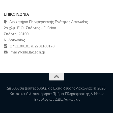
ΕΠΙΚΟΙΝΩΝΊΑ
Διοικητήριο Περιφερειακής Ενότητας Λακωνίας
2ο χλμ. Ε.Ο. Σπάρτης - Γυθείου
Σπάρτη, 23100
Ν. Λακωνίας
2731180181 & 2731180178
mail@dide.lak.sch.gr
Διεύθυνση Δευτεροβάθμιας Εκπαίδευσης Λακωνίας © 2026.
Κατασκευή & συντήρηση: Τμήμα Πληροφορικής & Νέων
Τεχνολογιών ΔΔΕ Λακωνίας