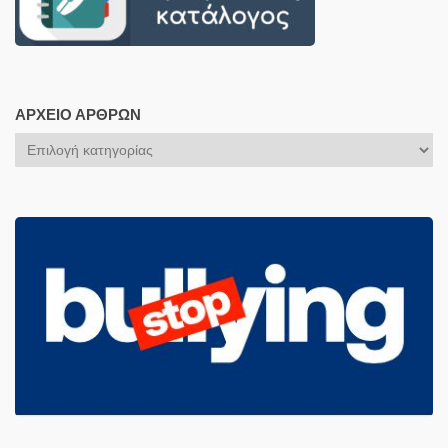
ΑΡΧΕΊΟ ΆΡΘΡΩΝ
Αρχείο
Άρθρων