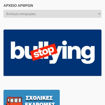
ΑΡΧΕΊΟ ΆΡΘΡΩΝ
Αρχείο
Άρθρων