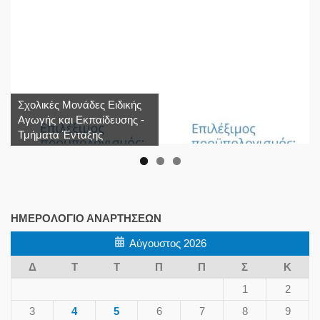
Σχολικές Μονάδες Ειδικής
Αγωγής και Εκπαίδευσης -
Τμήματα Ένταξης
ΗΜΕΡΟΛΌΓΙΟ ΑΝΑΡΤΉΣΕΩΝ
Αύγουστος 2026
Δ
Τ
Τ
Π
Π
Σ
Κ
1
2
3
4
5
6
7
8
9