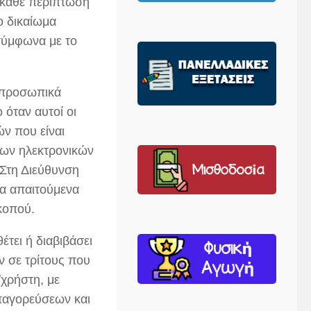
 κάθε περίπτωση
ο δικαίωμα
σύμφωνα με το
 προσωπικά
 όταν αυτοί οι
ν που είναι
 των ηλεκτρονικών
Στη Διεύθυνση
τα απαιτούμενα
κοπού.
τει ή διαβιβάσει
 σε τρίτους που
/χρήστη, με
παγορεύσεων και