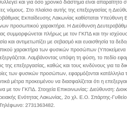
συλλεγεί και για όσο χρονικό διάστημα είναι απαραίτητο
τες νόμους. Στο πλαίσιο αυτής της επεξεργασίας η Διεύθ
οβάθμιας Εκπαίδευσης Λακωνίας καθίσταται Υπεύθυνη 
νων προσωπικού χαρακτήρα. Η Διεύθυνση Δευτεροβάθμ
ας συμμορφώνεται πλήρως με τον ΓΚΠΔ και την ισχύουσ
σία και αντιμετωπίζει με σεβασμό και ευαισθησία τα δεδ
ικού χαρακτήρα των φυσικών προσώπων (Υποκείμενα 
εξεργάζεται. Λαμβάνοντας υπόψη τη φύση, το πεδίο εφα
 της επεξεργασίας, καθώς και τους κινδύνους για τα δικ
ρίες των φυσικών προσώπων, εφαρμόζονται κατάλληλα τε
ικά μέτρα προκειμένου να διασφαλίζεται ότι η επεξεργασ
α με τον ΓΚΠΔ. Στοιχεία Επικοινωνίας: Διεύθυνση: Διοι
ρειακής Ενότητας Λακωνίας, 2ο χλ. Ε.Ο. Σπάρτης-Γυθείο
Τηλέφωνο: 2731363482.