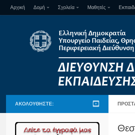
Αρχική
Δομή
Σχολεία
Μαθητές
Εκπαιδε
Skip to content
ΑΚΟΛΟΥΘΉΣΤΕ:
ΠΡΟΣΤ
Θεσ