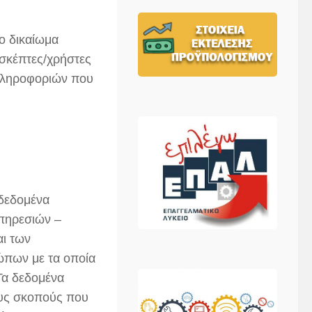
ο δικαίωμα
ισκέπτες/χρήστες
 πληροφοριών που
δεδομένα
πηρεσιών –
αι των
ώπων με τα οποία
Τα δεδομένα
ους σκοπούς που