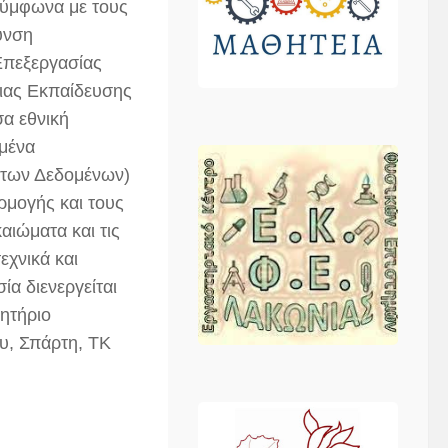
 σύμφωνα με τους
υνση
Επεξεργασίας
ιας Εκπαίδευσης
α εθνική
ομένα
των Δεδομένων)
ρμογής και τους
αιώματα και τις
χνικά και
ία διενεργείται
κητήριο
υ, Σπάρτη, ΤΚ