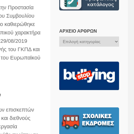
 την Προστασία
ου Συμβουλίου
ίο καθιερώθηκε
ΑΡΧΕΊΟ ΆΡΘΡΩΝ
ωπικού χαρακτήρα
Αρχείο
 29/08/2019
Άρθρων
γής του ΓΚΠΔ και
0 του Ευρωπαϊκού
ν
των επισκεπτών
 και διεθνούς
εργασία