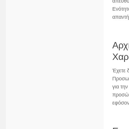
απευθυ
Ενότητ
απαντή
Αρχ
Χαρ
Έχετε 
Προσωπ
για τη
προσώπ
εφόσον