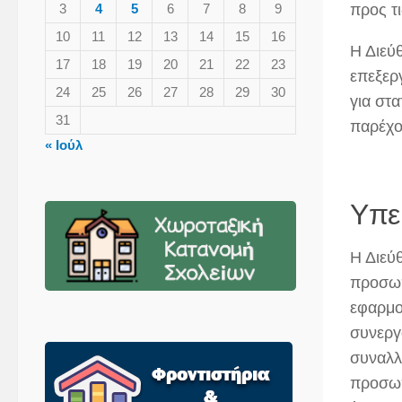
προς τι
3
4
5
6
7
8
9
10
11
12
13
14
15
16
Η Διεύ
17
18
19
20
21
22
23
επεξερ
24
25
26
27
28
29
30
για στ
31
παρέχο
« Ιούλ
Υπε
Η Διεύ
προσωπ
εφαρμο
συνεργ
συναλλ
προσωπ