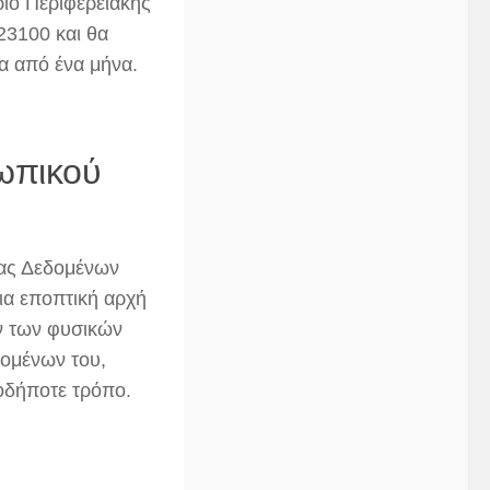
ριο Περιφερειακής
23100 και θα
α από ένα μήνα.
ωπικού
ίας Δεδομένων
δια εποπτική αρχή
ν των φυσικών
ομένων του,
οδήποτε τρόπο.