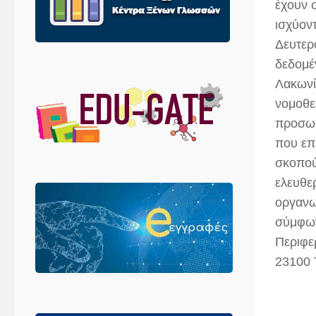
έχουν 
ισχύον
Δευτερ
δεδομέ
Λακωνί
νομοθε
προσωπ
που επ
σκοπούς
ελευθε
οργανωτ
σύμφων
Περιφε
23100 