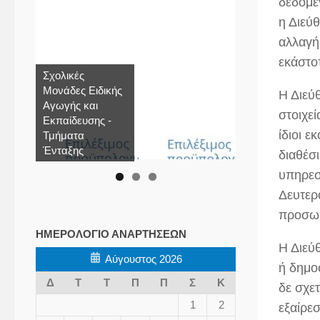
δεδομέ
η Διεύ
αλλαγή
εκάστοτ
Σχολικές
Μονάδες Ειδικής
Η Διεύ
Αγωγής και
στοιχε
Εκπαίδευσης -
ίδιοι 
Τμήματα
Ένταξης
διαθέσ
υπηρεσ
Δευτερ
προσωπ
ΗΜΕΡΟΛΌΓΙΟ ΑΝΑΡΤΉΣΕΩΝ
Η Διεύ
Αύγουστος 2026
ή δημο
Δ
Τ
Τ
Π
Π
Σ
Κ
δε σχετ
1
2
εξαίρε