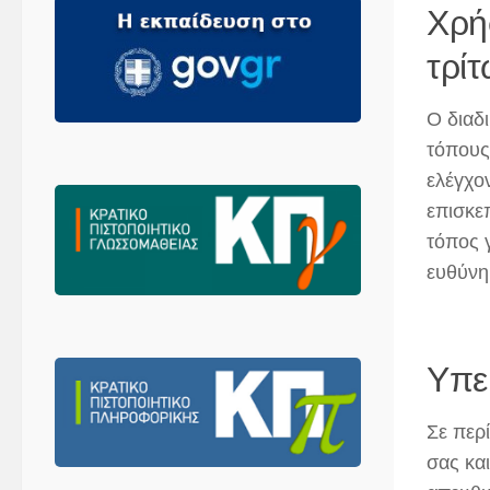
Χρή
τρίτ
Ο διαδ
τόπους
ελέγχο
επισκε
τόπος 
ευθύνη
Υπε
Σε περ
σας και