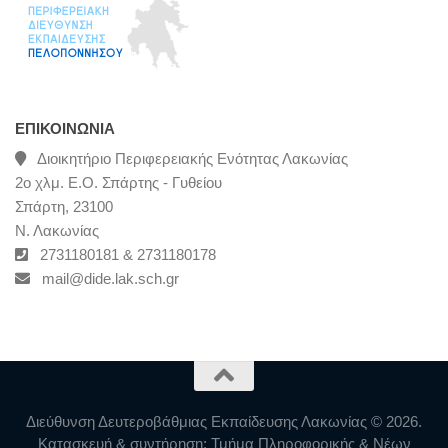
ΕΠΙΚΟΙΝΩΝΊΑ
Διοικητήριο Περιφερειακής Ενότητας Λακωνίας
2ο χλμ. Ε.Ο. Σπάρτης - Γυθείου
Σπάρτη, 23100
Ν. Λακωνίας
2731180181 & 2731180178
mail@dide.lak.sch.gr
Διεύθυνση Δευτεροβάθμιας Εκπαίδευσης Λακωνίας © 2026.
Κατασκευή & συντήρηση: Τμήμα Πληροφορικής & Νέων