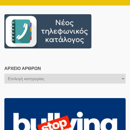
ΑΡΧΕΊΟ ΆΡΘΡΩΝ
Αρχείο
Άρθρων