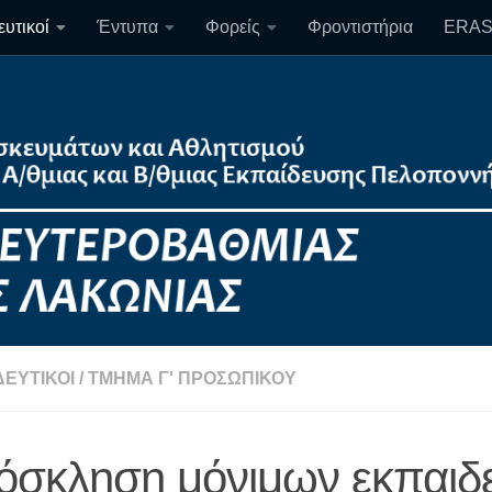
υτικοί
Έντυπα
Φορείς
Φροντιστήρια
ERA
ΔΕΥΤΙΚΟΊ
/
ΤΜΉΜΑ Γ' ΠΡΟΣΩΠΙΚΟΎ
όσκληση μόνιμων εκπαιδ