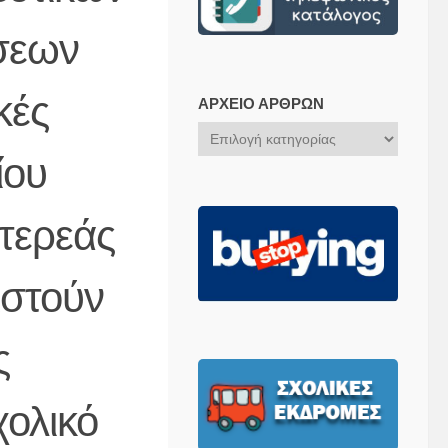
ήσεων
κές
ΑΡΧΕΊΟ ΆΡΘΡΩΝ
Αρχείο
Άρθρων
ίου
Στερεάς
ιστούν
ς
χολικό