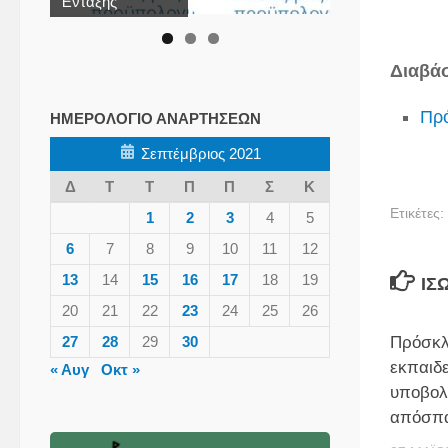
Ένταξης
Διαβάσ
Πρ
ΗΜΕΡΟΛΌΓΙΟ ΑΝΑΡΤΉΣΕΩΝ
Σεπτέμβριος 2021
Δ
Τ
Τ
Π
Π
Σ
Κ
Ετικέτες:
1
2
3
4
5
6
7
8
9
10
11
12
13
14
15
16
17
18
19
ΊΣ
20
21
22
23
24
25
26
Πρόσκ
27
28
29
30
εκπαιδε
« Αυγ
Οκτ »
υποβολ
απόσπ