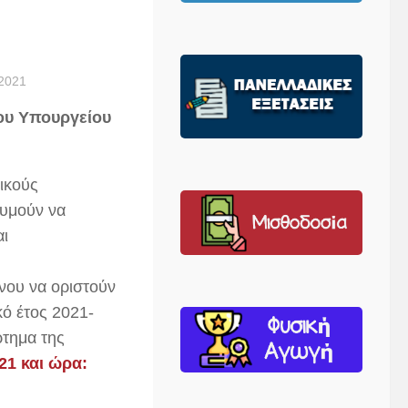
2021
ου Υπουργείου
ικούς
θυμούν να
αι
ένου να οριστούν
ό έτος 2021-
ρτημα της
21 και
ώρα: