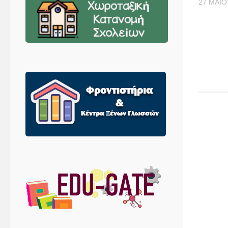
27 ΜΑΪ́