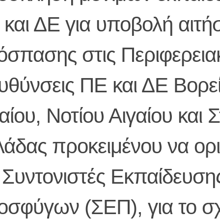
 και ΔΕ για υποβολή αιτ
όσπασης στις Περιφερεια
υθύνσεις ΠE και ΔE Βορε
αίου, Νοτίου Αιγαίου και 
λάδας προκειμένου να ορ
 Συντονιστές Εκπαίδευση
οσφύγων (ΣΕΠ), για το σ