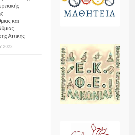
ερειακής
ης
μιας και
άθμιας
ης Αττικής
Υ 2022