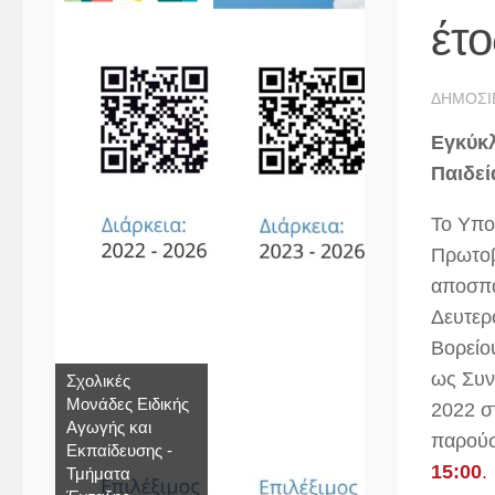
έτ
ΔΗΜΟΣΙ
Εγκύκλ
Παιδεί
Το Υπο
Πρωτοβ
αποσπα
Δευτερ
Βορείο
ως Συν
Σχολικές
Μονάδες Ειδικής
2022 σ
Αγωγής και
παρούσ
Εκπαίδευσης -
15:00
.
Τμήματα