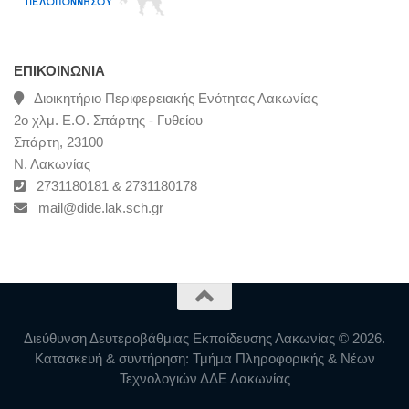
ΕΠΙΚΟΙΝΩΝΊΑ
Διοικητήριο Περιφερειακής Ενότητας Λακωνίας
2ο χλμ. Ε.Ο. Σπάρτης - Γυθείου
Σπάρτη, 23100
Ν. Λακωνίας
2731180181 & 2731180178
mail@dide.lak.sch.gr
Διεύθυνση Δευτεροβάθμιας Εκπαίδευσης Λακωνίας © 2026.
Κατασκευή & συντήρηση: Τμήμα Πληροφορικής & Νέων
Τεχνολογιών ΔΔΕ Λακωνίας