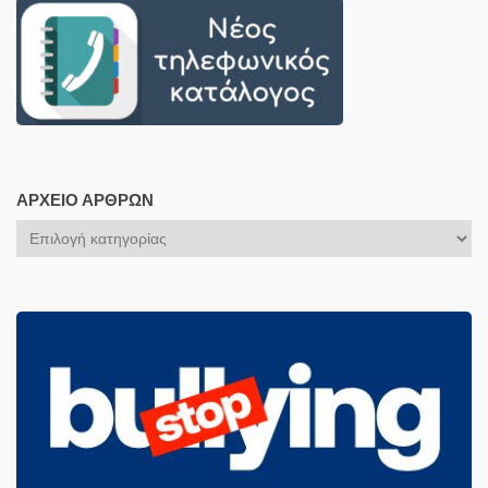
ΑΡΧΕΊΟ ΆΡΘΡΩΝ
Αρχείο
Άρθρων