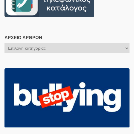
ΑΡΧΕΊΟ ΆΡΘΡΩΝ
Αρχείο
Άρθρων