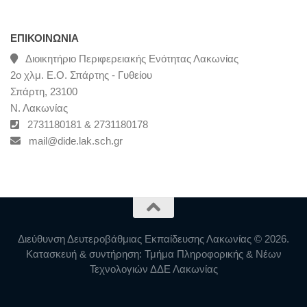
ΕΠΙΚΟΙΝΩΝΊΑ
Διοικητήριο Περιφερειακής Ενότητας Λακωνίας
2ο χλμ. Ε.Ο. Σπάρτης - Γυθείου
Σπάρτη, 23100
Ν. Λακωνίας
2731180181 & 2731180178
mail@dide.lak.sch.gr
Διεύθυνση Δευτεροβάθμιας Εκπαίδευσης Λακωνίας © 2026.
Κατασκευή & συντήρηση: Τμήμα Πληροφορικής & Νέων
Τεχνολογιών ΔΔΕ Λακωνίας