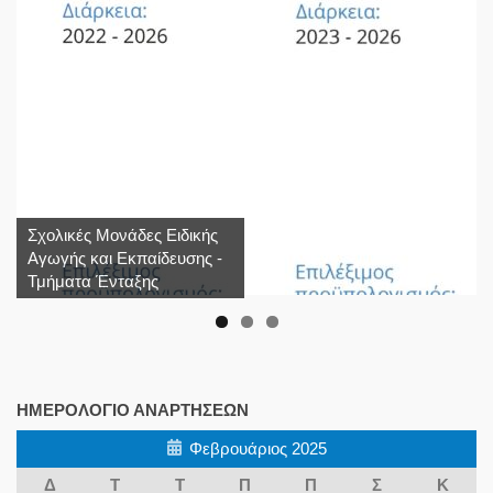
Σχολικές Μονάδες Ειδικής
Αγωγής και Εκπαίδευσης -
Τμήματα Ένταξης
ΗΜΕΡΟΛΌΓΙΟ ΑΝΑΡΤΉΣΕΩΝ
Φεβρουάριος 2025
Δ
Τ
Τ
Π
Π
Σ
Κ