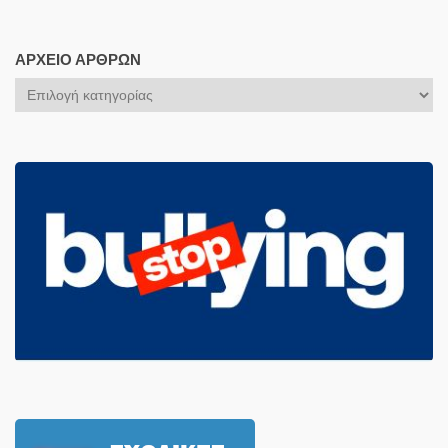
ΑΡΧΕΊΟ ΆΡΘΡΩΝ
Αρχείο
Άρθρων