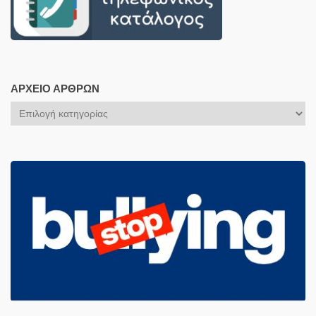
ΑΡΧΕΊΟ ΆΡΘΡΩΝ
Αρχείο
Άρθρων