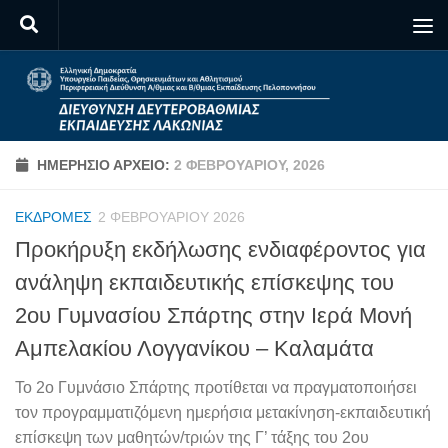
Skip to content
ΗΜΕΡΉΣΙΟ ΑΡΧΕΊΟ:
2 ΦΕΒΡΟΥΑΡΊΟΥ, 2026
ΕΚΔΡΟΜΈΣ
2 ΦΕΒΡΟΥΑΡΊΟΥ 2026
Προκήρυξη εκδήλωσης ενδιαφέροντος για
ανάληψη εκπαιδευτικής επίσκεψης του
2ου Γυμνασίου Σπάρτης στην Ιερά Μονή
Αμπελακίου Λογγανίκου – Καλαμάτα
Το 2ο Γυμνάσιο Σπάρτης προτίθεται να πραγματοποιήσει
τον προγραμματιζόμενη ημερήσια μετακίνηση-εκπαιδευτική
επίσκεψη των μαθητών/τριών της Γ’ τάξης του 2ου