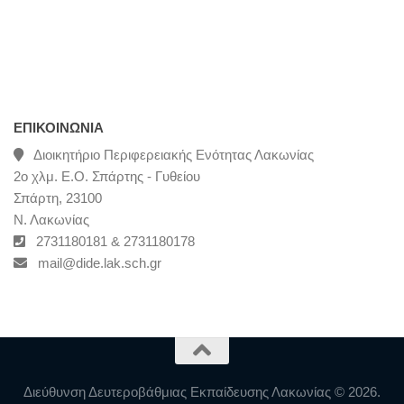
ΕΠΙΚΟΙΝΩΝΊΑ
Διοικητήριο Περιφερειακής Ενότητας Λακωνίας
2ο χλμ. Ε.Ο. Σπάρτης - Γυθείου
Σπάρτη, 23100
Ν. Λακωνίας
2731180181 & 2731180178
mail@dide.lak.sch.gr
Διεύθυνση Δευτεροβάθμιας Εκπαίδευσης Λακωνίας © 2026.