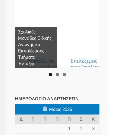
Σχολικές
Μονάδες Ειδικής
Αγωγής και
Εκπαίδευσης -
Τμήματα
Ένταξης
ΗΜΕΡΟΛΌΓΙΟ ΑΝΑΡΤΉΣΕΩΝ
Μάιος 2026
Δ
Τ
Τ
Π
Π
Σ
Κ
1
2
3