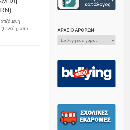
κίνηση
ERN)
ματιζόμενη
 (Γενεύη) από
ΑΡΧΕΊΟ ΆΡΘΡΩΝ
Αρχείο
Άρθρων