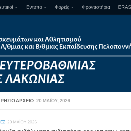
υτικοί
Έντυπα
Φορείς
Φροντιστήρια
ERA
ΡΉΣΙΟ ΑΡΧΕΊΟ:
20 ΜΑΪ́ΟΥ, 2026
ΈΣ
20 ΜΑΪ́ΟΥ 2026