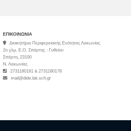
ΕΠΙΚΟΙΝΩΝΊΑ
Διοικητήριο Περιφερειακής Ενότητας Λακωνίας
2ο χλμ. Ε.Ο. Σπάρτης - Γυθείου
Σπάρτη, 23100
Ν. Λακωνίας
2731180181 & 2731180178
mail@dide.lak.sch.gr