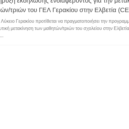
ρυξη εκδήλωσης ενδιαφέροντος για την μετα
ών/τριών του ΓΕΛ Γερακίου στην Ελβετία (C
ό Λύκειο Γερακίου προτίθεται να πραγματοποιήσει την προγραμ
υτική μετακίνηση των μαθητών/τριών του σχολείου στην Ελβετία
..