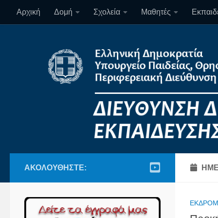
Αρχική
Δομή
Σχολεία
Μαθητές
Εκπαιδε
Skip to content
ΑΚΟΛΟΥΘΉΣΤΕ:
ΗΜΕ
ΕΚΔΡΟΜ