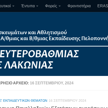
υτικοί
Έντυπα
Φορείς
Φροντιστήρια
ERA
ΡΉΣΙΟ ΑΡΧΕΊΟ:
16 ΣΕΠΤΕΜΒΡΊΟΥ, 2024
Ε' ΕΚΠΑΙΔΕΥΤΙΚΏΝ ΘΕΜΆΤΩΝ
16 ΣΕΠΤΕΜΒΡΊΟΥ 2024