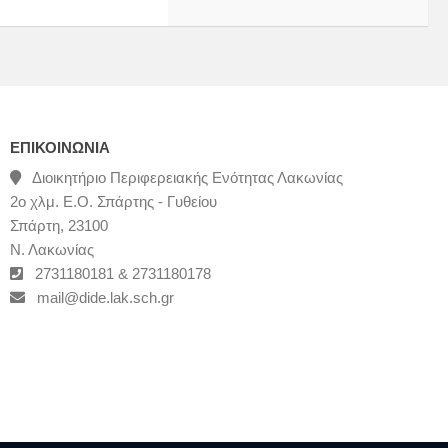
ΕΠΙΚΟΙΝΩΝΊΑ
Διοικητήριο Περιφερειακής Ενότητας Λακωνίας
2ο χλμ. Ε.Ο. Σπάρτης - Γυθείου
Σπάρτη, 23100
Ν. Λακωνίας
2731180181 & 2731180178
mail@dide.lak.sch.gr