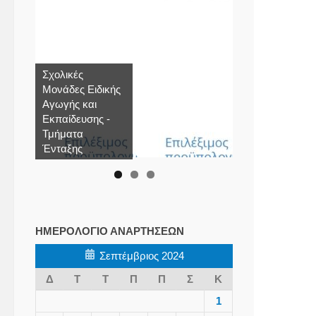
Σχολικές
Μονάδες Ειδικής
Αγωγής και
Εκπαίδευσης -
Τμήματα
Ένταξης
ΗΜΕΡΟΛΌΓΙΟ ΑΝΑΡΤΉΣΕΩΝ
Σεπτέμβριος 2024
Δ
Τ
Τ
Π
Π
Σ
Κ
1