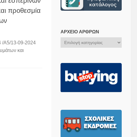
αι εσπερινών
και προθεσμία
των
ΑΡΧΕΊΟ ΆΡΘΡΩΝ
Αρχείο
 /Α5/13-09-2024
Άρθρων
υμάτων και