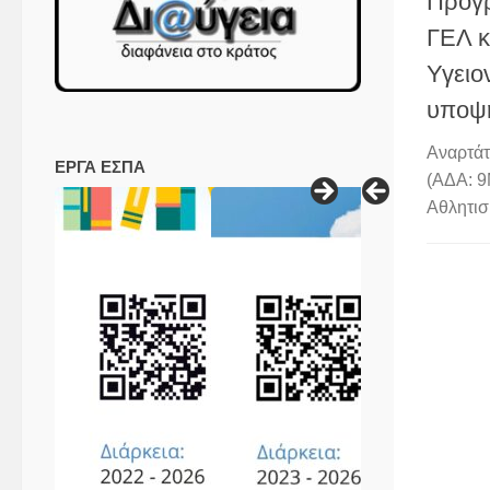
Πρόγρ
ΓΕΛ κ
Υγειο
υποψη
Αναρτάτ
ΕΡΓΑ ΕΣΠΑ
(ΑΔΑ: 9
Αθλητισ