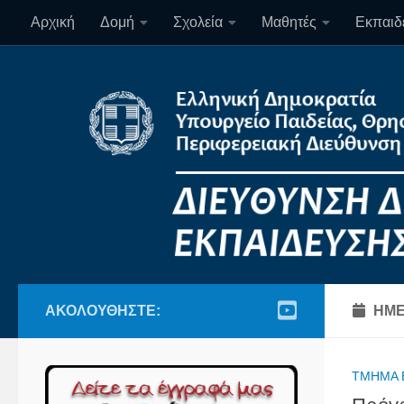
Αρχική
Δομή
Σχολεία
Μαθητές
Εκπαιδε
Skip to content
ΑΚΟΛΟΥΘΉΣΤΕ:
ΗΜΕ
ΤΜΉΜΑ 